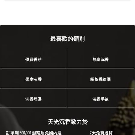
最喜歡的類別
優質香芽
無塞沉香
帶塞沉香
螺旋香線圈
沉香煙瀑
沉香手鍊
天光沉香致力於
訂單滿 500,000 越南盾免國內運
7天免費退貨