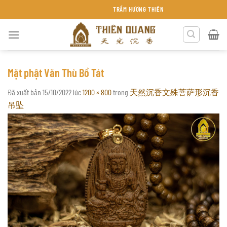
Chuyển
TRẦM HƯƠNG THIÊN QUANG KHÁNH HÒA
đến
nội
dung
Mặt phật Văn Thù Bồ Tát
Đã xuất bản
15/10/2022
lúc
1200 × 800
trong
天然沉香文殊菩萨形沉香
吊坠