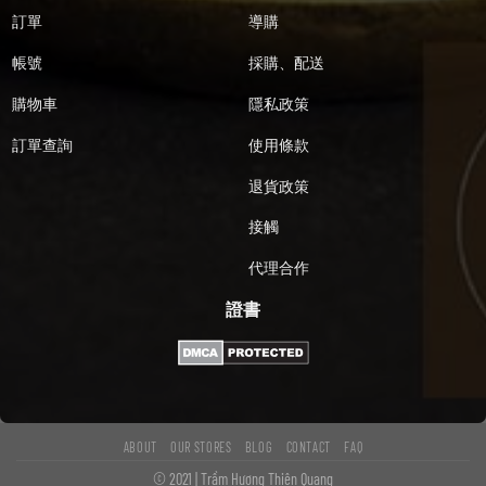
訂單
導購
帳號
採購、配送
購物車
隱私政策
訂單查詢
使用條款
退貨政策
接觸
代理合作
證書
ABOUT
OUR STORES
BLOG
CONTACT
FAQ
© 2021 | Trầm Hương Thiên Quang