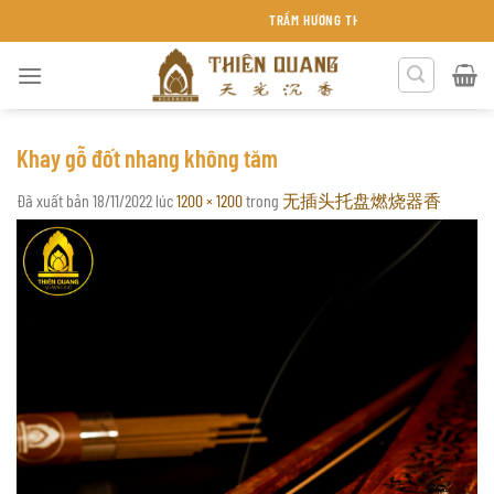
Chuyển
TRẦM HƯƠNG THIÊN QUANG KHÁNH HÒA
đến
nội
dung
Khay gỗ đốt nhang không tăm
Đã xuất bản
18/11/2022
lúc
1200 × 1200
trong
无插头托盘燃烧器香