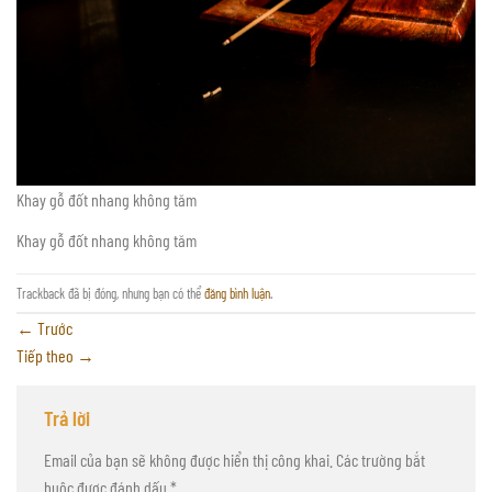
Khay gỗ đốt nhang không tăm
Khay gỗ đốt nhang không tăm
Trackback đã bị đóng, nhưng bạn có thể
đăng bình luận
.
←
Trước
Tiếp theo
→
Trả lời
Email của bạn sẽ không được hiển thị công khai.
Các trường bắt
buộc được đánh dấu
*