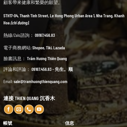
顧客帶來健康和繁榮的願望。
STH17-04, Thanh Tinh Street, Le Hong Phong Urban Area 1, Nha Trang, Khanh
Hoa
(chỉ đường).
熱線/Zalo諮詢：
09167.456.83
電子商務網站:
Shopee
,
Tiki
,
Lazada
臉書訊息：
Trầm Hương Thiên Quang
評論和評論：
09167.456.83 - 先生。顺
Email:
sale@tramhuongthienquang.com
連接 THIEN QUANG 沉香木
帳號
信息