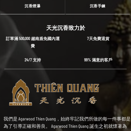
沉香煙瀑
沉香手鍊
天光沉香致力於
訂單滿 500,000 越南盾免國內運
7天免費退貨
費
24/7 支持
99% 滿意的客戶
我們是 Agarwood Thien Quang，始終牢記我們所做的每一件事都是
為了引導正確和善良。 Agarwood Thien Quang 誕生之初就懷著為