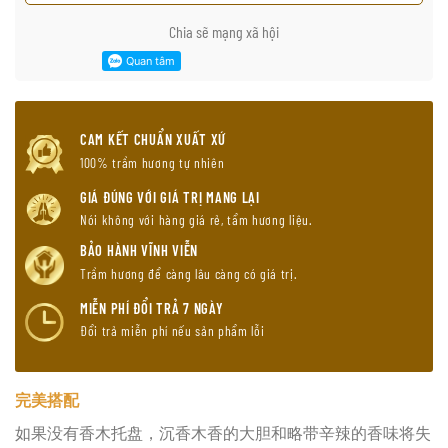
Chia sẽ mạng xã hội
CAM KẾT CHUẨN XUẤT XỨ
100% trầm hương tự nhiên
GIÁ ĐÚNG VỚI GIÁ TRỊ MANG LẠI
Nói không với hàng giá rẻ, tẩm hương liệu.
BẢO HÀNH VĨNH VIỄN
Trầm hương để càng lâu càng có giá trị.
MIỄN PHÍ ĐỔI TRẢ 7 NGÀY
Đổi trả miễn phí nếu sản phẩm lỗi
完美搭配
如果没有香木托盘，沉香木香的大胆和略带辛辣的香味将失