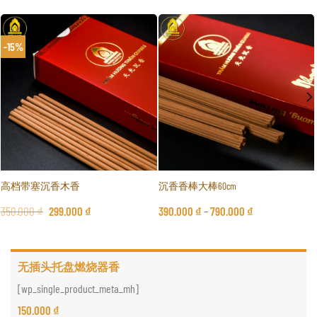
-15%
高档带塞沉香木香
沉香香棒大棒60cm
350.000
₫
299.000
₫
390.000
₫
–
790.000
₫
无插头托盘燃烧器香
[wp_single_product_meta_mh]
150.000
₫