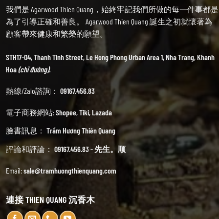
我們是 Agarwood Thien Quang，始終牢記我們所做的每一件事都是
為了引導正確和善良。 Agarwood Thien Quang 誕生之初就懷著為
顧客帶來健康和繁榮的願望。
STH17-04, Thanh Tinh Street, Le Hong Phong Urban Area 1, Nha Trang, Khanh
Hoa
(chỉ đường).
熱線/Zalo諮詢：
09167.456.83
電子商務網站:
Shopee
,
Tiki
,
Lazada
臉書訊息：
Trầm Hương Thiên Quang
評論和評論：
09167.456.83 - 先生。顺
Email:
sale@tramhuongthienquang.com
連接 THIEN QUANG 沉香木