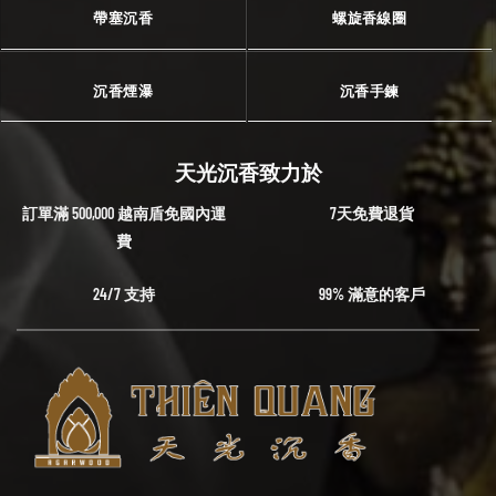
帶塞沉香
螺旋香線圈
沉香煙瀑
沉香手鍊
天光沉香致力於
訂單滿 500,000 越南盾免國內運
7天免費退貨
費
24/7 支持
99% 滿意的客戶