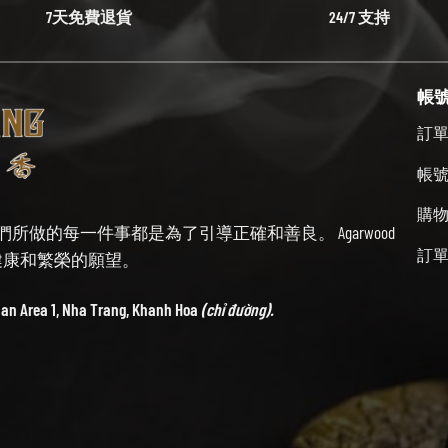
7天免費退貨
24/7 支持
帳
訂
帳
購
始終牢記我們所做的每一件事都是為了引導正確和善良。 Agarwood
訂
帶來健康和繁榮的願望。
ban Area 1, Nha Trang, Khanh Hoa
(chỉ đường).