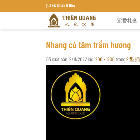
Chuyển
HƯƠNG THIÊN QUANG KHÁNH HÒA
đến
沉香礼盒
nội
dung
Nhang có tăm trầm hương
Đã xuất bản
19/11/2022
lúc
1200 × 1200
trong
2 型