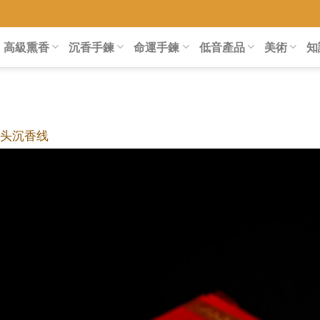
高級熏香
沉香手鍊
命運手鍊
低音產品
美術
知
插头沉香线