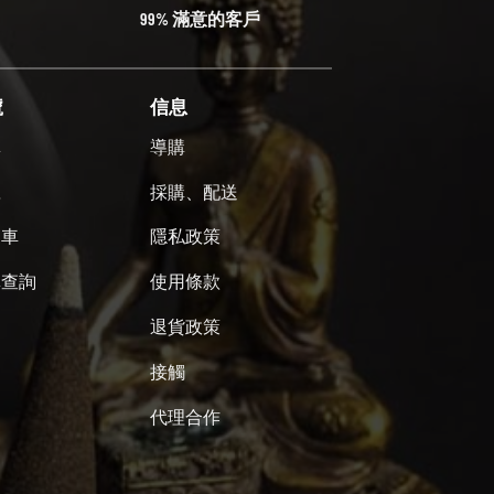
99% 滿意的客戶
號
信息
單
導購
號
採購、配送
物車
隱私政策
單查詢
使用條款
退貨政策
接觸
代理合作