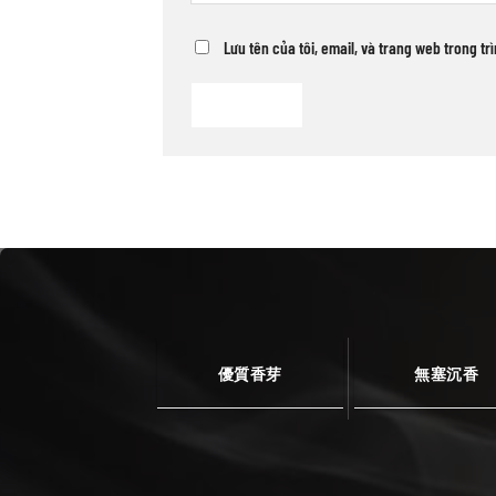
Lưu tên của tôi, email, và trang web trong tr
優質香芽
無塞沉香