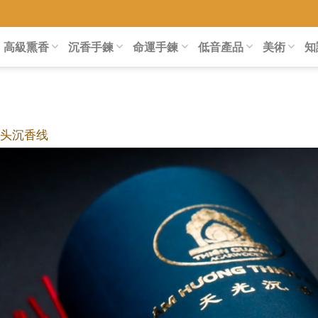
高級熏香
沉香手鍊
命運手鍊
低音產品
美術
知
插头沉香线