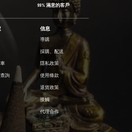
99% 滿意的客戶
號
信息
單
導購
號
採購、配送
物車
隱私政策
單查詢
使用條款
退貨政策
接觸
代理合作