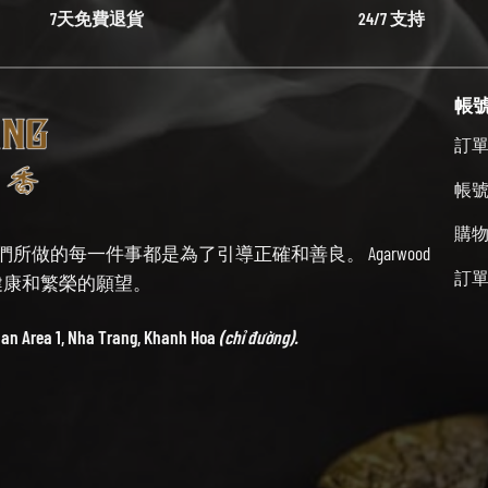
7天免費退貨
24/7 支持
帳
訂
帳
購
始終牢記我們所做的每一件事都是為了引導正確和善良。 Agarwood
訂
帶來健康和繁榮的願望。
ban Area 1, Nha Trang, Khanh Hoa
(chỉ đường).