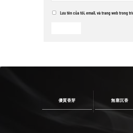
Lưu tên của tôi, email, và trang web trong tr
優質香芽
無塞沉香