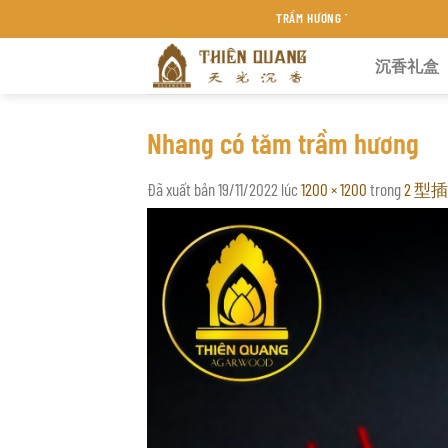
Chuyển
TRẦM HƯƠNG THIÊN QUANG KHÁNH HÒA
đến
沉香礼盒
nội
dung
Nhang có tăm trầm hương
Đã xuất bản
19/11/2022
lúc
1200 × 1200
trong
2 型