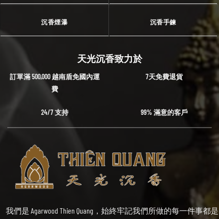
沉香煙瀑
沉香手鍊
天光沉香致力於
訂單滿 500,000 越南盾免國內運
7天免費退貨
費
24/7 支持
99% 滿意的客戶
我們是 Agarwood Thien Quang，始終牢記我們所做的每一件事都是