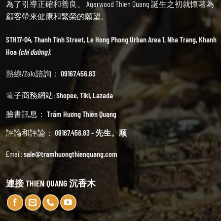
為了引導正確和善良。 Agarwood Thien Quang 誕生之初就懷著為
顧客帶來健康和繁榮的願望。
STH17-04, Thanh Tinh Street, Le Hong Phong Urban Area 1, Nha Trang, Khanh
Hoa
(chỉ đường).
熱線/Zalo諮詢：
09167.456.83
電子商務網站:
Shopee
,
Tiki
,
Lazada
臉書訊息：
Trầm Hương Thiên Quang
評論和評論：
09167.456.83 - 先生。顺
Email:
sale@tramhuongthienquang.com
連接 THIEN QUANG 沉香木