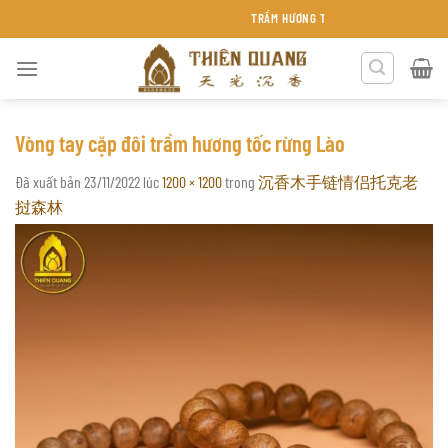
Chuyển
TRẦM HƯƠNG THIÊN QUANG KHÁNH HÒA
đến
nội
dung
Vòng tay cặp đôi trầm hương tốc rừng Lào
Đã xuất bản
23/11/2022
lúc
1200 × 1200
trong
沉香木手链情侣托克老
挝森林