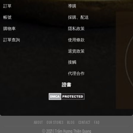
訂單
導購
帳號
採購、配送
購物車
隱私政策
訂單查詢
使用條款
退貨政策
接觸
代理合作
證書
ABOUT
OUR STORES
BLOG
CONTACT
FAQ
© 2021 | Trầm Hương Thiên Quang