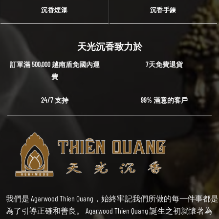
沉香煙瀑
沉香手鍊
天光沉香致力於
訂單滿 500,000 越南盾免國內運
7天免費退貨
費
24/7 支持
99% 滿意的客戶
我們是 Agarwood Thien Quang，始終牢記我們所做的每一件事都是
為了引導正確和善良。 Agarwood Thien Quang 誕生之初就懷著為