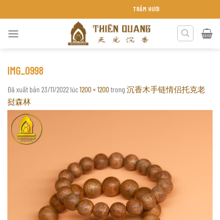
Chuyển
TRẦM HƯƠNG THIÊN QUANG KHÁNH HÒA
đến
nội
dung
IMG_0998
Đã xuất bản
23/11/2022
lúc
1200 × 1200
trong
沉香木手链情侣托克老
挝森林