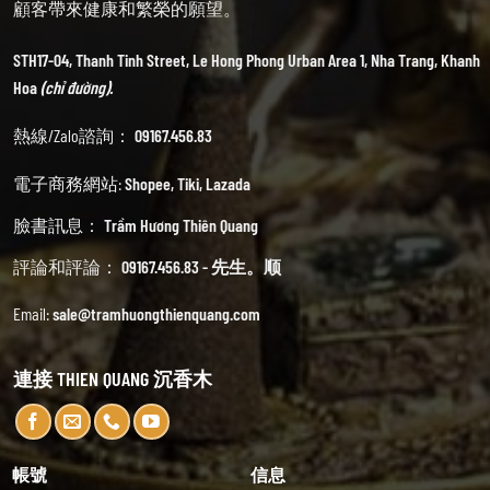
顧客帶來健康和繁榮的願望。
STH17-04, Thanh Tinh Street, Le Hong Phong Urban Area 1, Nha Trang, Khanh
Hoa
(chỉ đường).
熱線/Zalo諮詢：
09167.456.83
電子商務網站:
Shopee
,
Tiki
,
Lazada
臉書訊息：
Trầm Hương Thiên Quang
評論和評論：
09167.456.83 - 先生。顺
Email:
sale@tramhuongthienquang.com
連接 THIEN QUANG 沉香木
帳號
信息