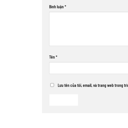
Bình luận
*
Tên
*
Lưu tên của tôi, email, và trang web trong tr