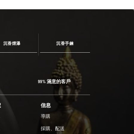
沉香煙瀑
沉香手鍊
99% 滿意的客戶
號
信息
單
導購
號
採購、配送