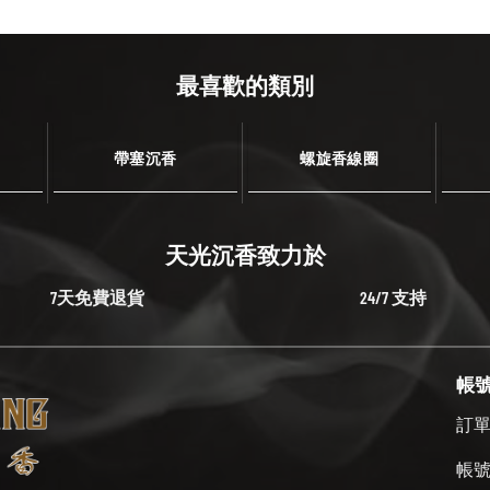
最喜歡的類別
帶塞沉香
螺旋香線圈
天光沉香致力於
7天免費退貨
24/7 支持
帳
訂
帳