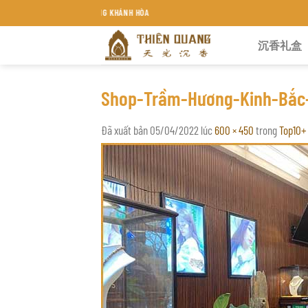
Chuyển
ƯƠNG THIÊN QUANG KHÁNH HÒA
đến
沉香礼盒
nội
dung
Shop-Trầm-Hương-Kinh-Bắc
Đã xuất bản
05/04/2022
lúc
600 × 450
trong
Top10+ 