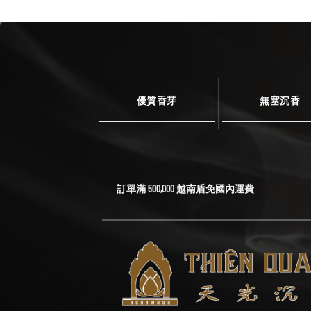
優質香芽
無塞沉香
訂單滿 500,000 越南盾免國內運費