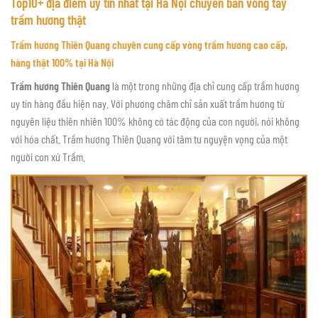
Top10+ địa điểm uy tín nhất tại Hà Nội chuyên bán vòng tay
trầm hương thật
Trầm hương Thiên Quang chuyên cung cấp vòng trầm hương cao cấp,
hàng thật 100% tại Hà Nội
Trầm hương Thiên Quang
là một trong những địa chỉ cung cấp trầm hương
uy tín hàng đầu hiện nay. Với phương châm chỉ sản xuất trầm hương từ
nguyên liệu thiên nhiên 100% không có tác động của con người, nói không
với hóa chất. Trầm hương Thiên Quang với tâm tư nguyện vọng của một
người con xứ Trầm.