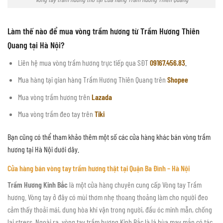
Làm thế nào để mua vòng trầm hương từ Trầm Hương Thiên
Quang tại Hà Nội?
Liên hệ mua vòng trầm hương trực tiếp qua SĐT
09167.456.83
.
Mua hàng tại gian hàng Trầm Hương Thiên Quang trên
Shopee
Mua vòng trầm hương trên
Lazada
Mua vòng trầm đeo tay trên
Tiki
Bạn cũng có thể tham khảo thêm một số các cửa hàng khác bán vòng trầm
hương tại Hà Nội dưới dây.
Cửa hàng bán vòng tay trầm hương thật tại Quận Ba Đình – Hà Nội
Trầm Hương Kinh Bắc
là một cửa hàng chuyên cung cấp Vòng tay Trầm
hương. Vòng tay ở đây có mùi thơm nhẹ thoang thoảng làm cho người đeo
cảm thấy thoải mái, dung hòa khí vận trong người, đầu óc minh mẫn, chống
lại stress. Ngoài ra, vòng tay trầm hương Kinh Bắc là lá bùa may mắn có tác