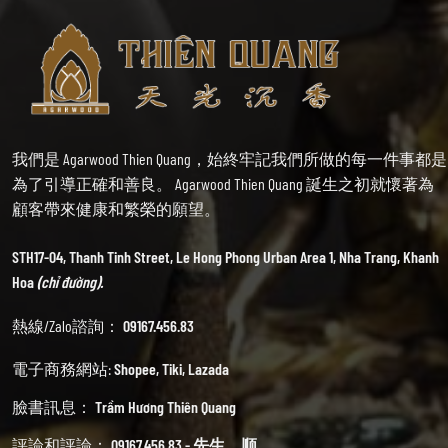
我們是 Agarwood Thien Quang，始終牢記我們所做的每一件事都是
為了引導正確和善良。 Agarwood Thien Quang 誕生之初就懷著為
顧客帶來健康和繁榮的願望。
STH17-04, Thanh Tinh Street, Le Hong Phong Urban Area 1, Nha Trang, Khanh
Hoa
(chỉ đường).
熱線/Zalo諮詢：
09167.456.83
電子商務網站:
Shopee
,
Tiki
,
Lazada
臉書訊息：
Trầm Hương Thiên Quang
評論和評論：
09167.456.83 - 先生。顺