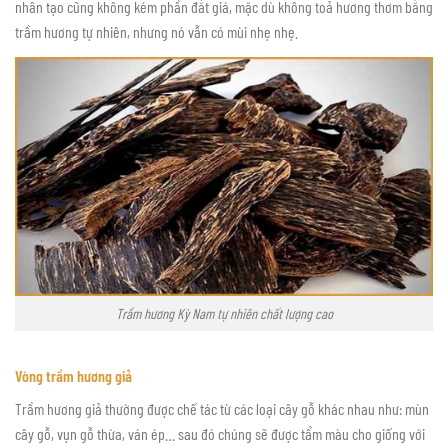
nhân tạo cũng không kém phần đắt giá, mặc dù không toả hương thơm bằng
trầm hương tự nhiên, nhưng nó vẫn có mùi nhẹ nhẹ.
Trầm hương Kỳ Nam tự nhiên chất lượng cao
Vòng trầm hương giả
Trầm hương giả thường được chế tác từ các loại cây gỗ khác nhau như: mùn
cây gỗ, vụn gỗ thừa, ván ép… sau đó chúng sẽ được tẩm màu cho giống với