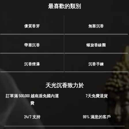
最喜歡的類別
優質香芽
無塞沉香
帶塞沉香
螺旋香線圈
沉香煙瀑
沉香手鍊
天光沉香致力於
訂單滿 500,000 越南盾免國內運
7天免費退貨
費
24/7 支持
99% 滿意的客戶