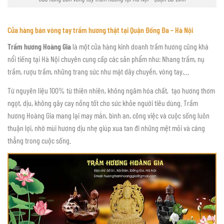
Cửa hàng bán vòng tay trầm hương thật tại Quận Đống Đa – Hà Nội
Trầm hương Hoàng Gia
là một cửa hàng kinh doanh trầm hương cũng khá
nổi tiếng tại Hà Nội chuyên cung cấp các sản phẩm như: Nhang trầm, nụ
trầm, rượu trầm, những trang sức như mặt dây chuyền, vòng tay,…
Từ nguyên liệu 100% từ thiên nhiên, không ngâm hóa chất, tạo hương thơm
ngọt, dịu, không gây cay nồng tốt cho sức khỏe người tiêu dùng. Trầm
hương Hoàng Gia mang lại may mắn, bình an, công việc và cuộc sống luôn
thuận lợi, nhờ mùi hương dịu nhẹ giúp xua tan đi những mệt mỏi và căng
thẳng trong cuộc sống.