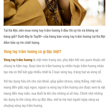
Tại Hà Nội, nên mua vòng tay trầm hương ở đâu thì uy tín và không sợ
hàng giả? Dưới đây là Top10+ cửa hàng bán vòng tay trầm hương tại Hà Nội
đảm bảo uy tín chất lượng.
Vòng tay trầm hương có gì đặc biệt?
Vòng tay trầm hương
là một món trang sức, phụ kiện hết sức quen thuộc với
chúng ta hiện nay. Được làm từ trầm hương tự nhiên hoặc trầm hương nhân
tạo mà có thể bắt gặp nhiều nhất là 3 loại: vòng tay, tràng hạt và vòng cổ.
Với tác dụng hữu ích cho sức khoẻ, giúp giảm stress, căng thẳng, mệt mỏi,
mang đến giấc ngủ ngon, ngoài ra vòng tay trầm hương còn được xem là vật
mang đến may mắn, xua đuổi tà khí cho những ai sở hữu. Chính nhờ những
tác dụng to lớn cũng như sự độc đáo, mới lạ mà mọi người ngày càng ưa
chuộng vòng tay trầm hương.