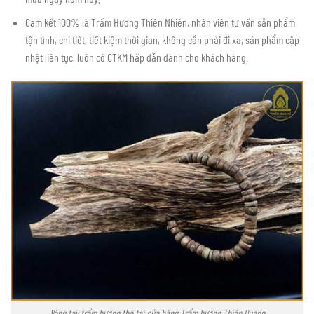
Cam kết 100% là Trầm Hương Thiên Nhiên, nhân viên tư vấn sản phẩm
tận tình, chi tiết, tiết kiệm thời gian, không cần phải đi xa, sản phẩm cập
nhật liên tục, luôn có CTKM hấp dẫn dành cho khách hàng.
Vòng tay trầm hương thô tại cửa hàng Trầm hương Thiên Quang