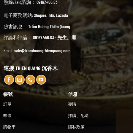
熱線/Zalo諮詢：
09167.456.83
電子商務網站:
Shopee
,
Tiki
,
Lazada
臉書訊息：
Trầm Hương Thiên Quang
評論和評論：
09167.456.83 - 先生。顺
Email:
sale@tramhuongthienquang.com
連接 THIEN QUANG 沉香木
帳號
信息
訂單
導購
帳號
採購、配送
購物車
隱私政策