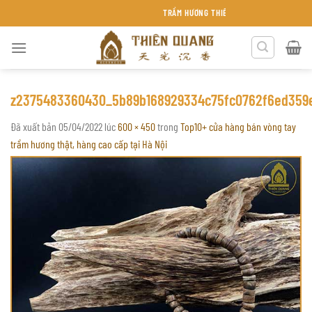
Chuyển
TRẦM HƯƠNG THIÊN QUANG KHÁNH HÒA
đến
nội
dung
z2375483360430_5b89b168929334c75fc0762f6ed359
Đã xuất bản
05/04/2022
lúc
600 × 450
trong
Top10+ cửa hàng bán vòng tay
trầm hương thật, hàng cao cấp tại Hà Nội