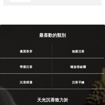
最喜歡的類別
優質香芽
無塞沉香
帶塞沉香
螺旋香線圈
沉香煙瀑
沉香手鍊
天光沉香致力於