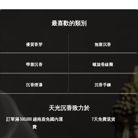
最喜歡的類別
優質香芽
無塞沉香
帶塞沉香
螺旋香線圈
沉香煙瀑
沉香手鍊
天光沉香致力於
訂單滿 500,000 越南盾免國內運
7天免費退貨
費