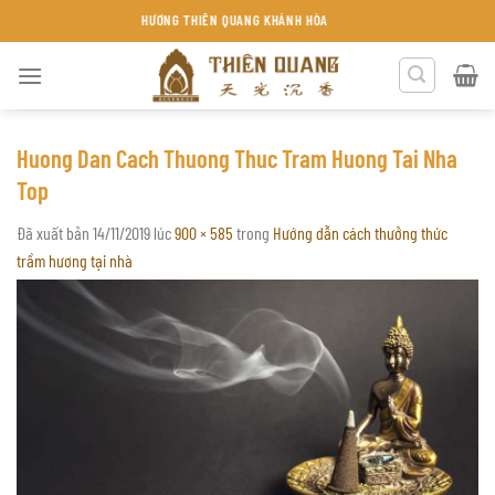
Chuyển
TRẦM HƯƠNG THIÊN QUANG KHÁNH HÒA
đến
nội
dung
Huong Dan Cach Thuong Thuc Tram Huong Tai Nha
Top
Đã xuất bản
14/11/2019
lúc
900 × 585
trong
Hướng dẫn cách thưởng thức
trầm hương tại nhà