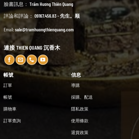
臉書訊息：
Trầm Hương Thiên Quang
評論和評論：
09167.456.83 - 先生。顺
Email:
sale@tramhuongthienquang.com
連接 THIEN QUANG 沉香木
帳號
信息
訂單
導購
帳號
採購、配送
購物車
隱私政策
訂單查詢
使用條款
退貨政策