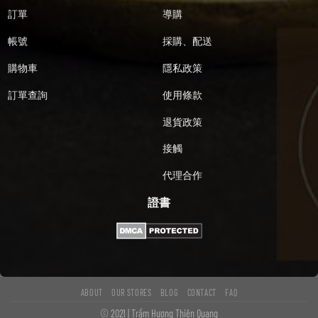
訂單
導購
帳號
採購、配送
購物車
隱私政策
訂單查詢
使用條款
退貨政策
接觸
代理合作
證書
ABOUT
OUR STORES
BLOG
CONTACT
FAQ
© 2021 | Trầm Hương Thiên Quang