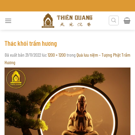
Chuyển
TRẦM HƯƠNG THIÊN QUANG KH
đến
nội
dung
Thác khói trầm hương
Đã xuất bản
21/11/2022
lúc
1200 × 1200
trong
Quà lưu niệm – Tượng Phật Trầm
Hương