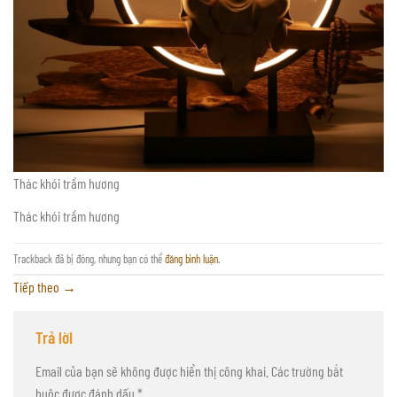
Thác khói trầm hương
Thác khói trầm hương
Trackback đã bị đóng, nhưng bạn có thể
đăng bình luận
.
Tiếp theo
→
Trả lời
Email của bạn sẽ không được hiển thị công khai.
Các trường bắt
buộc được đánh dấu
*