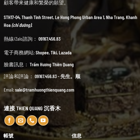
顧客帶來健康和繁榮的願望。
STH17-04, Thanh Tinh Street, Le Hong Phong Urban Area 1, Nha Trang, Khanh
Hoa
(chỉ đường).
熱線/Zalo諮詢：
09167.456.83
電子商務網站:
Shopee
,
Tiki
,
Lazada
臉書訊息：
Trầm Hương Thiên Quang
評論和評論：
09167.456.83 - 先生。顺
Email:
sale@tramhuongthienquang.com
連接 THIEN QUANG 沉香木
帳號
信息