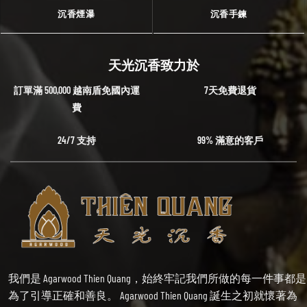
沉香煙瀑
沉香手鍊
天光沉香致力於
訂單滿 500,000 越南盾免國內運
7天免費退貨
費
24/7 支持
99% 滿意的客戶
我們是 Agarwood Thien Quang，始終牢記我們所做的每一件事都是
為了引導正確和善良。 Agarwood Thien Quang 誕生之初就懷著為