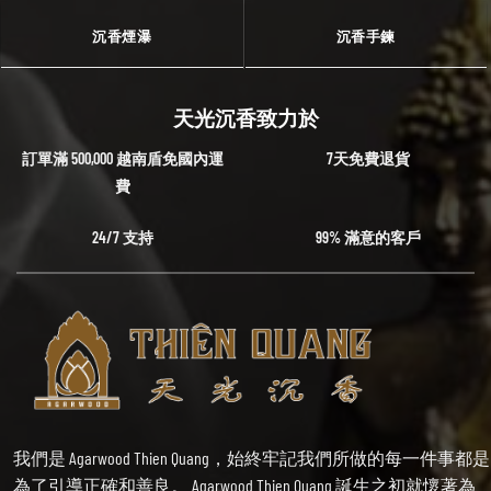
沉香煙瀑
沉香手鍊
天光沉香致力於
訂單滿 500,000 越南盾免國內運
7天免費退貨
費
24/7 支持
99% 滿意的客戶
我們是 Agarwood Thien Quang，始終牢記我們所做的每一件事都是
為了引導正確和善良。 Agarwood Thien Quang 誕生之初就懷著為