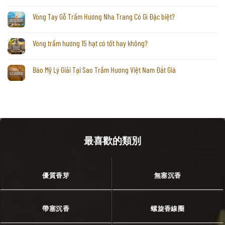
Vòng Tay Gỗ Trầm Hương Nha Trang Có Gì Đặc biệt?
Vòng trầm hương 15 hạt có tốt hay không?
Báo Mỹ Lý Giải Tại Sao Trầm Hương Việt Nam Đắt Giá
最喜歡的類別
優質香芽
無塞沉香
帶塞沉香
螺旋香線圈