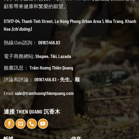
顧客帶來健康和繁榮的願望。
STH17-04, Thanh Tinh Street, Le Hong Phong Urban Area 1, Nha Trang, Khanh
Hoa
(chỉ đường).
熱線/Zalo諮詢：
09167.456.83
電子商務網站:
Shopee
,
Tiki
,
Lazada
臉書訊息：
Trầm Hương Thiên Quang
評論和評論：
09167.456.83 - 先生。顺
Email:
sale@tramhuongthienquang.com
連接 THIEN QUANG 沉香木
帳號
信息