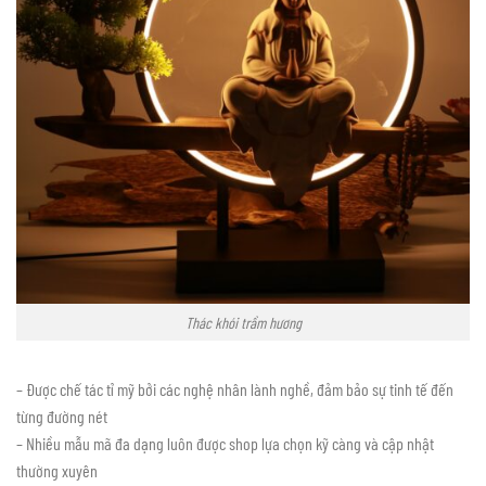
Thác khói trầm hương
– Được chế tác tỉ mỹ bởi các nghệ nhân lành nghề, đảm bảo sự tinh tế đến
từng đường nét
– Nhiều mẫu mã đa dạng luôn được shop lựa chọn kỹ càng và cập nhật
thường xuyên