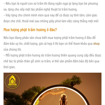
– Nếu bạn là người con xứ trầm thì đừng ngần ngại gì tặng bạn bè phương
xa, tặng cho sếp một tác phẩm nghệ thuật từ trầm hương.
– Hãy tặng cho chính mình món quà này để có được sự tĩnh tâm, cảm giác
được che chở, thoải mái sau những giây phút làm việc căng thẳng mệt mỏi
Mua tượng phật trầm hương ở đâu?
Nếu bạn đang phân vân chưa biết mua tượng phật trầm hương ở đâu để
đảm bảo uy tín, chất lượng, giá cả hợp lí thì bạn có thể tham khảo qua
shop
của chúng tôi.
– Mỗi tượng phật trầm hương do trầm hương thiên quang cung cấp đều được
chế tác từ phần thân gỗ sinh ra trầm, vì thế sản phẩm đảm bảo độ bền qua
thời gian.