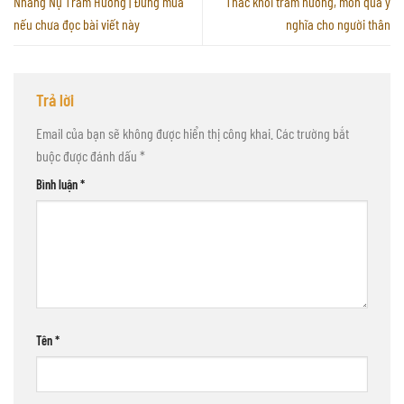
Nhang Nụ Trầm Hương | Đừng mua
Thác khói trầm hương, món quà ý
nếu chưa đọc bài viết này
nghĩa cho người thân
Trả lời
Email của bạn sẽ không được hiển thị công khai.
Các trường bắt
buộc được đánh dấu
*
Bình luận
*
Tên
*