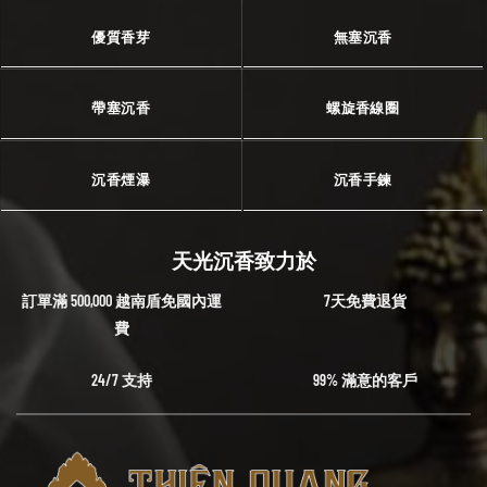
優質香芽
無塞沉香
帶塞沉香
螺旋香線圈
沉香煙瀑
沉香手鍊
天光沉香致力於
訂單滿 500,000 越南盾免國內運
7天免費退貨
費
24/7 支持
99% 滿意的客戶