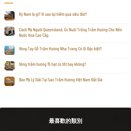
Kỳ Nam là gì? Vì sao lại hiếm quá siêu đắt?
Cách Mà Người Queensland, Úc Nuôi Trồng Trầm Hương Cho Nền
Nước Hoa Cao Cấp
Vòng Tay Gỗ Trầm Hương Nha Trang Có Gì Đặc biệt?
Vòng trầm hương 15 hạt có tốt hay không?
Báo Mỹ Lý Giải Tại Sao Trầm Hương Việt Nam Đắt Giá
最喜歡的類別