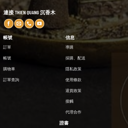
連接 THIEN QUANG 沉香木
帳號
信息
訂單
導購
帳號
採購、配送
購物車
隱私政策
訂單查詢
使用條款
退貨政策
接觸
代理合作
證書