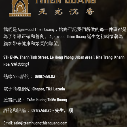
我們是 Agarwood Thien Quang，始終牢記我們所做的每一件事都是
為了引導正確和善良。 Agarwood Thien Quang 誕生之初就懷著為
顧客帶來健康和繁榮的願望。
STH17-04, Thanh Tinh Street, Le Hong Phong Urban Area 1, Nha Trang, Khanh
Hoa
(chỉ đường).
熱線/Zalo諮詢：
09167.456.83
電子商務網站:
Shopee
,
Tiki
,
Lazada
臉書訊息：
Trầm Hương Thiên Quang
評論和評論：
09167.456.83 - 先生。顺
Email:
sale@tramhuongthienquang.com