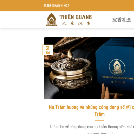
Chuyển
ẦM HƯƠNG THIÊN QUANG KHÁNH HÒA
đến
沉香礼盒
nội
dung
31
Th1
Nụ Trầm hương và những công dụng số #1 c
Trầm
Thông tin về công dụng của nụ Trầm Hương hiện khá 
internet, tuy [...]