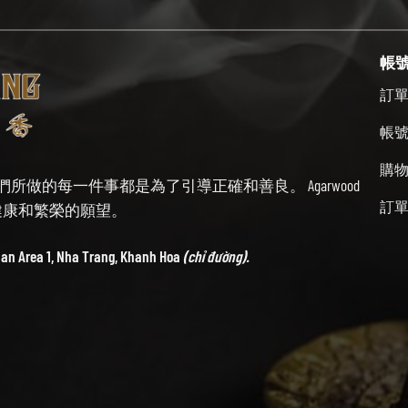
帳
訂
帳
購
始終牢記我們所做的每一件事都是為了引導正確和善良。 Agarwood
訂
帶來健康和繁榮的願望。
ban Area 1, Nha Trang, Khanh Hoa
(chỉ đường).