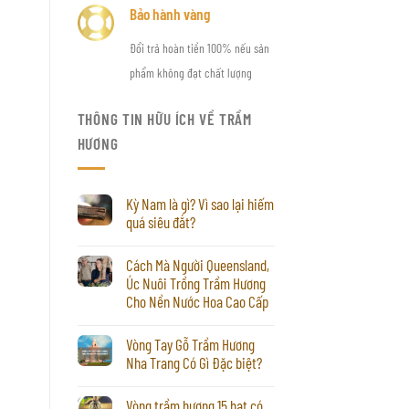
Bảo hành vàng
Đổi trả hoàn tiền 100% nếu sản
phẩm không đạt chất lượng
THÔNG TIN HỮU ÍCH VỀ TRẦM
HƯƠNG
Kỳ Nam là gì? Vì sao lại hiếm
quá siêu đắt?
Cách Mà Người Queensland,
Úc Nuôi Trồng Trầm Hương
Cho Nền Nước Hoa Cao Cấp
Vòng Tay Gỗ Trầm Hương
Nha Trang Có Gì Đặc biệt?
Vòng trầm hương 15 hạt có