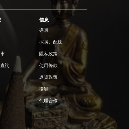
號
信息
單
導購
號
採購、配送
物車
隱私政策
單查詢
使用條款
退貨政策
接觸
代理合作