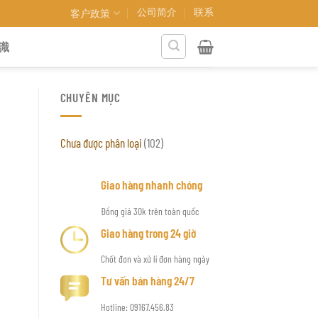
公司简介
联系
客户政策
識
CHUYÊN MỤC
Chưa được phân loại
(102)
Giao hàng nhanh chóng
Đồng giá 30k trên toàn quốc
Giao hàng trong 24 giờ
Chốt đơn và xử lí đơn hàng ngày
Tư vấn bán hàng 24/7
Hotline: 09167.456.83