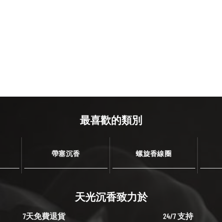
最喜歡的類別
帶塞沉香
螺旋香線圈
天光沉香致力於
7天免費退貨
24/7 支持