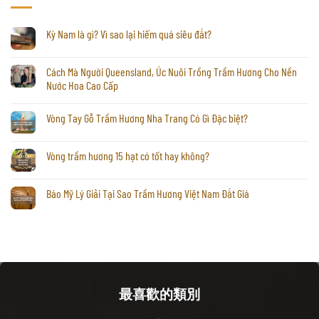
Kỳ Nam là gì? Vì sao lại hiếm quá siêu đắt?
Cách Mà Người Queensland, Úc Nuôi Trồng Trầm Hương Cho Nền
Nước Hoa Cao Cấp
Vòng Tay Gỗ Trầm Hương Nha Trang Có Gì Đặc biệt?
Vòng trầm hương 15 hạt có tốt hay không?
Báo Mỹ Lý Giải Tại Sao Trầm Hương Việt Nam Đắt Giá
最喜歡的類別