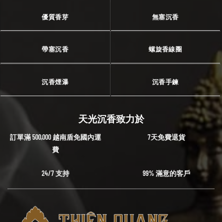
優質香芽
無塞沉香
帶塞沉香
螺旋香線圈
沉香煙瀑
沉香手鍊
天光沉香致力於
訂單滿 500,000 越南盾免國內運
7天免費退貨
費
24/7 支持
99% 滿意的客戶