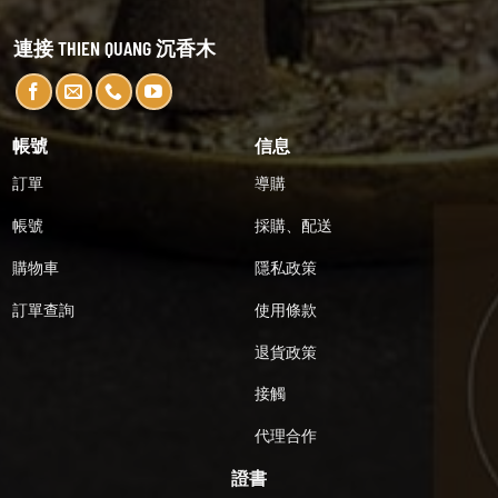
連接 THIEN QUANG 沉香木
帳號
信息
訂單
導購
帳號
採購、配送
購物車
隱私政策
訂單查詢
使用條款
退貨政策
接觸
代理合作
證書