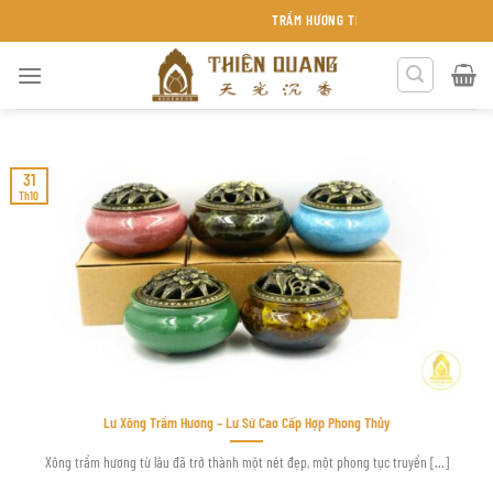
Chuyển
TRẦM HƯƠNG THIÊN QUANG KHÁNH HÒA
đến
nội
dung
31
Th10
Lư Xông Trầm Hương – Lư Sứ Cao Cấp Hợp Phong Thủy
Xông trầm hương từ lâu đã trở thành một nét đẹp, một phong tục truyền [...]