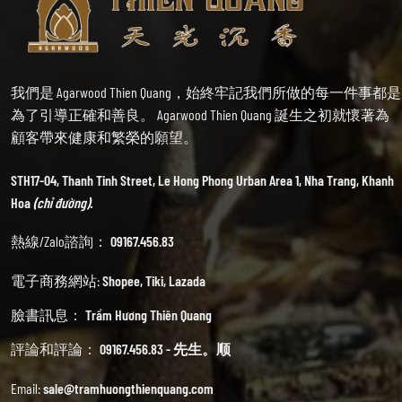
我們是 Agarwood Thien Quang，始終牢記我們所做的每一件事都是
為了引導正確和善良。 Agarwood Thien Quang 誕生之初就懷著為
顧客帶來健康和繁榮的願望。
STH17-04, Thanh Tinh Street, Le Hong Phong Urban Area 1, Nha Trang, Khanh
Hoa
(chỉ đường).
熱線/Zalo諮詢：
09167.456.83
電子商務網站:
Shopee
,
Tiki
,
Lazada
臉書訊息：
Trầm Hương Thiên Quang
評論和評論：
09167.456.83 - 先生。顺
Email:
sale@tramhuongthienquang.com