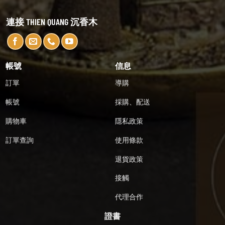
連接 THIEN QUANG 沉香木
帳號
信息
訂單
導購
帳號
採購、配送
購物車
隱私政策
訂單查詢
使用條款
退貨政策
接觸
代理合作
證書