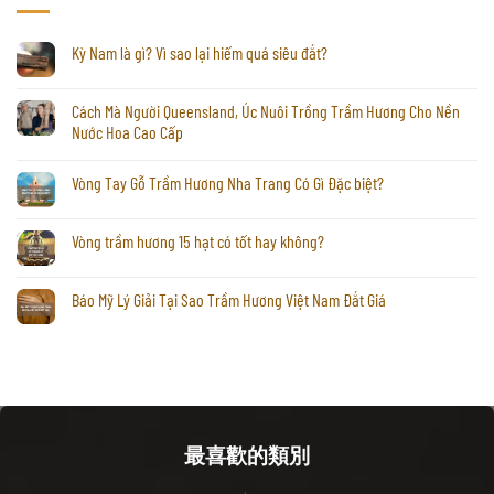
Kỳ Nam là gì? Vì sao lại hiếm quá siêu đắt?
Cách Mà Người Queensland, Úc Nuôi Trồng Trầm Hương Cho Nền
Nước Hoa Cao Cấp
Vòng Tay Gỗ Trầm Hương Nha Trang Có Gì Đặc biệt?
Vòng trầm hương 15 hạt có tốt hay không?
Báo Mỹ Lý Giải Tại Sao Trầm Hương Việt Nam Đắt Giá
最喜歡的類別