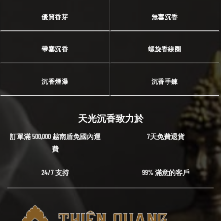
優質香芽
無塞沉香
帶塞沉香
螺旋香線圈
沉香煙瀑
沉香手鍊
天光沉香致力於
訂單滿 500,000 越南盾免國內運
7天免費退貨
費
24/7 支持
99% 滿意的客戶