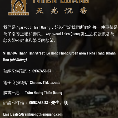
我們是 Agarwood Thien Quang，始終牢記我們所做的每一件事都是
為了引導正確和善良。 Agarwood Thien Quang 誕生之初就懷著為
顧客帶來健康和繁榮的願望。
STH17-04, Thanh Tinh Street, Le Hong Phong Urban Area 1, Nha Trang, Khanh
Hoa
(chỉ đường).
熱線/Zalo諮詢：
09167.456.83
電子商務網站:
Shopee
,
Tiki
,
Lazada
臉書訊息：
Trầm Hương Thiên Quang
評論和評論：
09167.456.83 - 先生。顺
Email:
sale@tramhuongthienquang.com