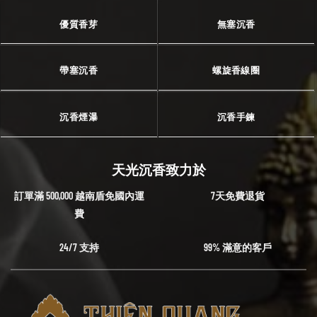
優質香芽
無塞沉香
帶塞沉香
螺旋香線圈
沉香煙瀑
沉香手鍊
天光沉香致力於
訂單滿 500,000 越南盾免國內運
7天免費退貨
費
24/7 支持
99% 滿意的客戶