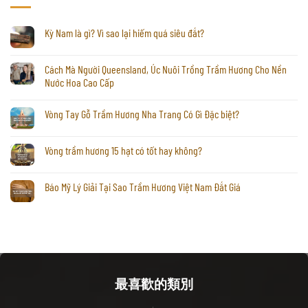
Kỳ Nam là gì? Vì sao lại hiếm quá siêu đắt?
Cách Mà Người Queensland, Úc Nuôi Trồng Trầm Hương Cho Nền
Nước Hoa Cao Cấp
Vòng Tay Gỗ Trầm Hương Nha Trang Có Gì Đặc biệt?
Vòng trầm hương 15 hạt có tốt hay không?
Báo Mỹ Lý Giải Tại Sao Trầm Hương Việt Nam Đắt Giá
最喜歡的類別