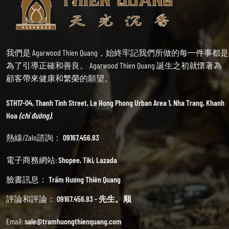
我們是 Agarwood Thien Quang，始終牢記我們所做的每一件事都是
為了引導正確和善良。 Agarwood Thien Quang 誕生之初就懷著為
顧客帶來健康和繁榮的願望。
STH17-04, Thanh Tinh Street, Le Hong Phong Urban Area 1, Nha Trang, Khanh
Hoa
(chỉ đường).
熱線/Zalo諮詢：
09167.456.83
電子商務網站:
Shopee
,
Tiki
,
Lazada
臉書訊息：
Trầm Hương Thiên Quang
評論和評論：
09167.456.83 - 先生。顺
Email:
sale@tramhuongthienquang.com