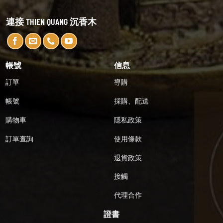
連接 THIEN QUANG 沉香木
帳號
信息
訂單
導購
帳號
採購、配送
購物車
隱私政策
訂單查詢
使用條款
退貨政策
接觸
代理合作
證書