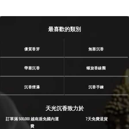
最喜歡的類別
優質香芽
無塞沉香
帶塞沉香
螺旋香線圈
沉香煙瀑
沉香手鍊
天光沉香致力於
訂單滿 500,000 越南盾免國內運
7天免費退貨
費