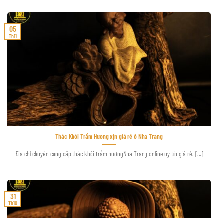
05
Th11
Thác Khói Trầm Hương xịn giá rẻ ở Nha Trang
Địa chỉ chuyên cung cấp thác khói trầm hươngNha Trang online uy tín giá rẻ. [...]
31
Th10