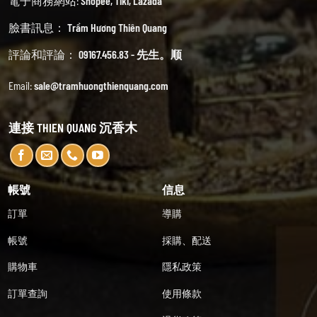
電子商務網站:
Shopee
,
Tiki
,
Lazada
臉書訊息：
Trầm Hương Thiên Quang
評論和評論：
09167.456.83 - 先生。顺
Email:
sale@tramhuongthienquang.com
連接 THIEN QUANG 沉香木
帳號
信息
訂單
導購
帳號
採購、配送
購物車
隱私政策
訂單查詢
使用條款