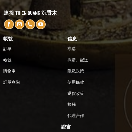
連接 THIEN QUANG 沉香木
帳號
信息
訂單
導購
帳號
採購、配送
購物車
隱私政策
訂單查詢
使用條款
退貨政策
接觸
代理合作
證書