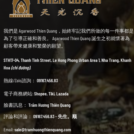
我們是 Agarwood Thien Quang，始終牢記我們所做的每一件事都是
為了引導正確和善良。 Agarwood Thien Quang 誕生之初就懷著為
顧客帶來健康和繁榮的願望。
STH17-04, Thanh Tinh Street, Le Hong Phong Urban Area 1, Nha Trang, Khanh
Hoa
(chỉ đường).
熱線/Zalo諮詢：
09167.456.83
電子商務網站:
Shopee
,
Tiki
,
Lazada
臉書訊息：
Trầm Hương Thiên Quang
評論和評論：
09167.456.83 - 先生。顺
Email:
sale@tramhuongthienquang.com