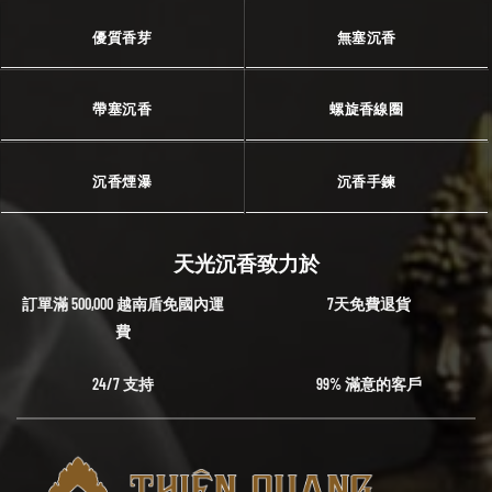
優質香芽
無塞沉香
帶塞沉香
螺旋香線圈
沉香煙瀑
沉香手鍊
天光沉香致力於
訂單滿 500,000 越南盾免國內運
7天免費退貨
費
24/7 支持
99% 滿意的客戶