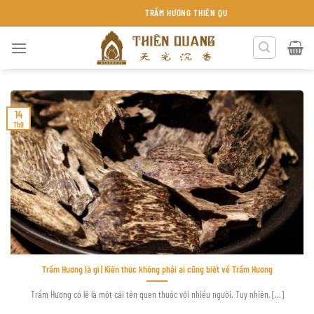
Chuyển
TRẦM HƯƠNG THIÊN QUANG KHÁNH HÒA
đến
nội
dung
14
Th9
Trầm Hương là gì | Kiến thức không phải ai cũng biết về Trầm Hương
Trầm Hương có lẽ là một cái tên quen thuộc với nhiều người. Tuy nhiên, [...]