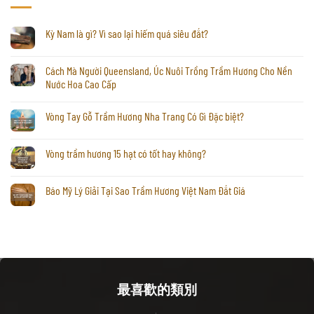
Kỳ Nam là gì? Vì sao lại hiếm quá siêu đắt?
Cách Mà Người Queensland, Úc Nuôi Trồng Trầm Hương Cho Nền
Nước Hoa Cao Cấp
Vòng Tay Gỗ Trầm Hương Nha Trang Có Gì Đặc biệt?
Vòng trầm hương 15 hạt có tốt hay không?
Báo Mỹ Lý Giải Tại Sao Trầm Hương Việt Nam Đắt Giá
最喜歡的類別