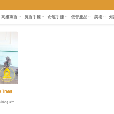
高級熏香
沉香手鍊
命運手鍊
低音產品
美術
知
a Trang
 không kém