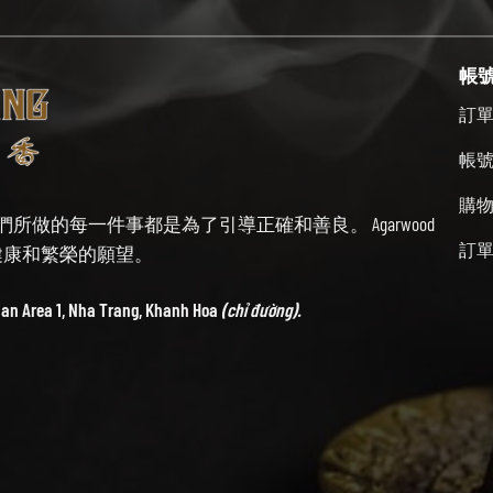
帳
訂
帳
購
始終牢記我們所做的每一件事都是為了引導正確和善良。 Agarwood
訂
帶來健康和繁榮的願望。
ban Area 1, Nha Trang, Khanh Hoa
(chỉ đường).