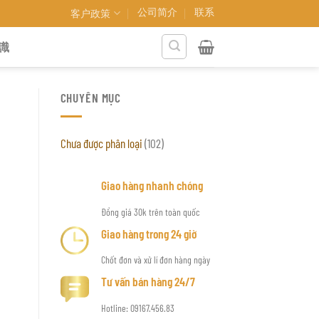
公司简介
联系
客户政策
識
CHUYÊN MỤC
Chưa được phân loại
(102)
Giao hàng nhanh chóng
Đồng giá 30k trên toàn quốc
Giao hàng trong 24 giờ
Chốt đơn và xử lí đơn hàng ngày
Tư vấn bán hàng 24/7
Hotline: 09167.456.83