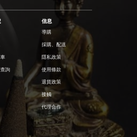
號
信息
單
導購
號
採購、配送
物車
隱私政策
單查詢
使用條款
退貨政策
接觸
代理合作