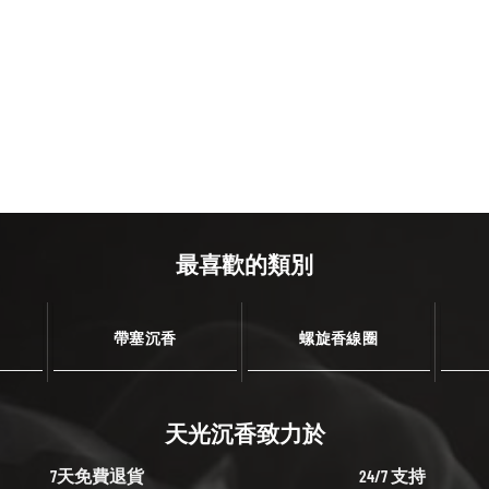
最喜歡的類別
帶塞沉香
螺旋香線圈
天光沉香致力於
7天免費退貨
24/7 支持