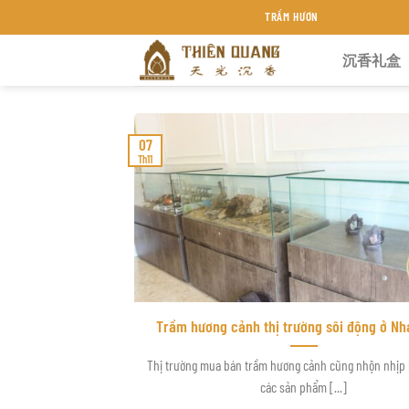
Chuyển
TRẦM HƯƠNG THIÊN QUANG KHÁNH HÒA
đến
沉香礼盒
nội
dung
07
Th11
Trầm hương cảnh thị trường sôi động ở Nh
Thị trường mua bán trầm hương cảnh cũng nhộn nhịp
các sản phẩm [...]