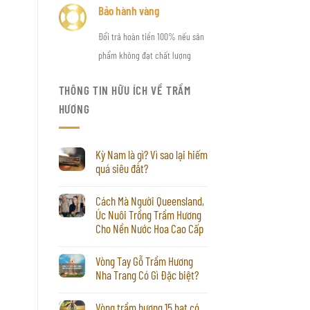
Bảo hành vàng
Đổi trả hoàn tiền 100% nếu sản
phẩm không đạt chất lượng
THÔNG TIN HỮU ÍCH VỀ TRẦM
HƯƠNG
Kỳ Nam là gì? Vì sao lại hiếm
quá siêu đắt?
Cách Mà Người Queensland,
Úc Nuôi Trồng Trầm Hương
Cho Nền Nước Hoa Cao Cấp
Vòng Tay Gỗ Trầm Hương
Nha Trang Có Gì Đặc biệt?
Vòng trầm hương 15 hạt có