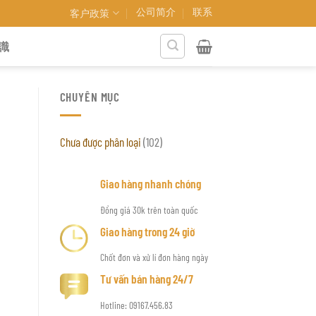
公司简介
联系
客户政策
識
CHUYÊN MỤC
Chưa được phân loại
(102)
Giao hàng nhanh chóng
Đồng giá 30k trên toàn quốc
Giao hàng trong 24 giờ
Chốt đơn và xử lí đơn hàng ngày
Tư vấn bán hàng 24/7
Hotline: 09167.456.83