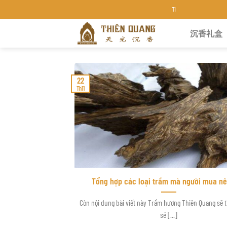
Chuyển
TRẦM HƯƠNG THIÊN QUANG KH
đến
沉香礼盒
nội
dung
22
Th11
Tổng hợp các loại trầm mà người mua nê
Còn nội dung bài viết này Trầm hương Thiên Quang sẽ t
sẻ [...]