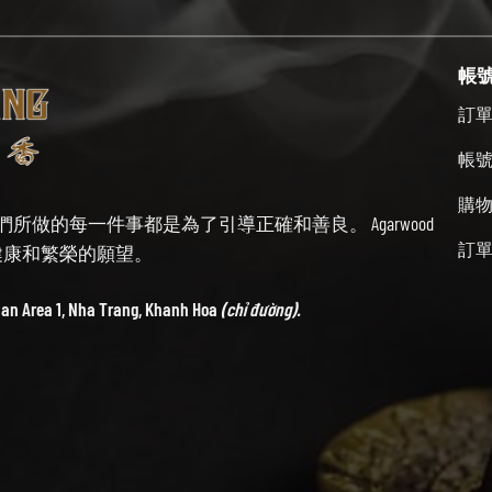
帳
訂
帳
購
始終牢記我們所做的每一件事都是為了引導正確和善良。 Agarwood
訂
帶來健康和繁榮的願望。
ban Area 1, Nha Trang, Khanh Hoa
(chỉ đường).