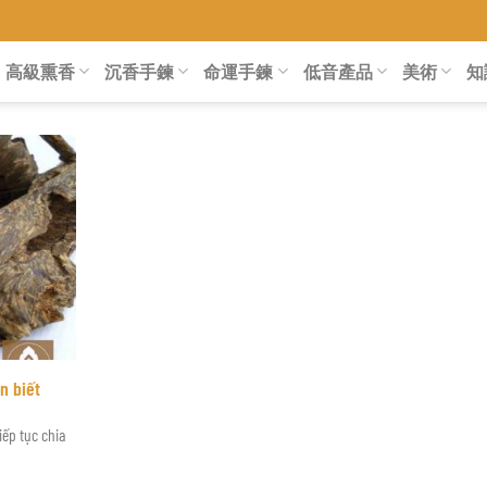
ÁNH HÒA
高級熏香
沉香手鍊
命運手鍊
低音產品
美術
知
n biết
iếp tục chia