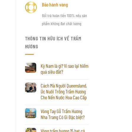
Bảo hành vàng
Đổi trả hoàn tiền 100% nếu sản
phẩm không đạt chất lượng
THÔNG TIN HỮU ÍCH VỀ TRẦM
HƯƠNG
Kỳ Nam là gì? Vì sao lại hiếm
quá siêu đắt?
Cách Mà Người Queensland,
Úc Nuôi Trồng Trầm Hương
Cho Nền Nước Hoa Cao Cấp
Vòng Tay Gỗ Trầm Hương
Nha Trang Có Gì Đặc biệt?
Vòng trầm hương 15 hạt có