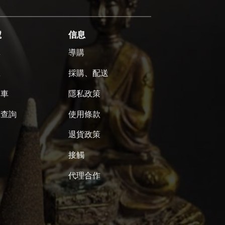
號
信息
單
導購
號
採購、配送
物車
隱私政策
單查詢
使用條款
退貨政策
接觸
代理合作