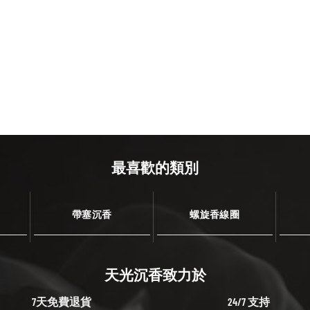
最喜歡的類別
帶塞沉香
螺旋香線圈
天光沉香致力於
7天免費退貨
24/7 支持