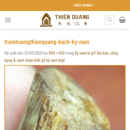
Chuyển
TRẦM HƯƠNG THIÊN QUANG KHÁNH HÒA
đến
nội
dung
tramhuongthienquang-bach-ky-nam
Đã xuất bản
23/03/2022
lúc
600 × 450
trong
Kỳ nam là gì? Giá bán, công
dụng & cách nhận biết gỗ kỳ nam thật