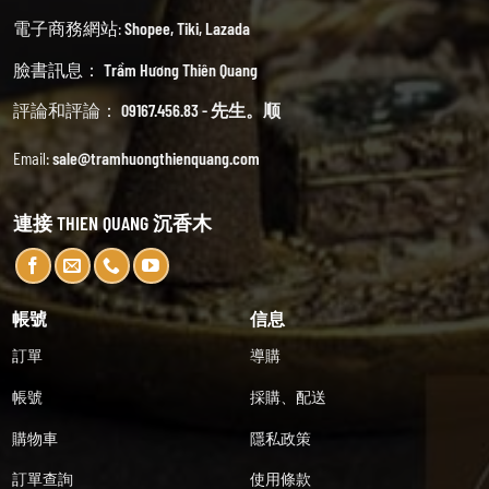
電子商務網站:
Shopee
,
Tiki
,
Lazada
臉書訊息：
Trầm Hương Thiên Quang
評論和評論：
09167.456.83 - 先生。顺
Email:
sale@tramhuongthienquang.com
連接 THIEN QUANG 沉香木
帳號
信息
訂單
導購
帳號
採購、配送
購物車
隱私政策
訂單查詢
使用條款