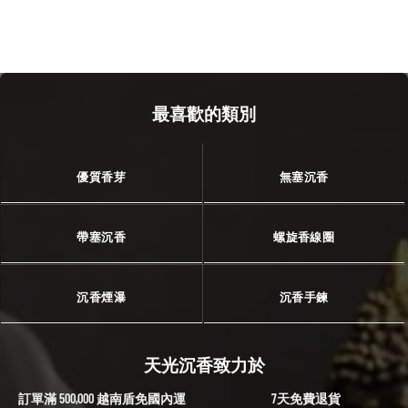
最喜歡的類別
優質香芽
無塞沉香
帶塞沉香
螺旋香線圈
沉香煙瀑
沉香手鍊
天光沉香致力於
訂單滿 500,000 越南盾免國內運
7天免費退貨