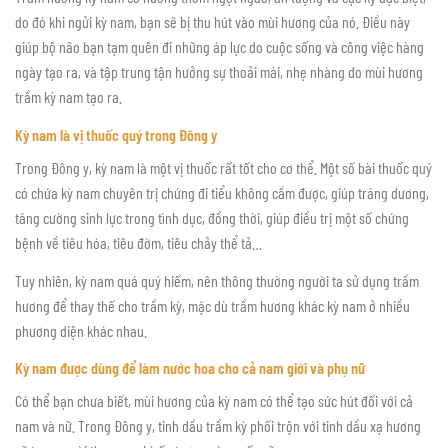
do đó khi ngửi kỳ nam, bạn sẽ bị thu hút vào mùi hương của nó. Điều này
giúp bộ não bạn tạm quên đi những áp lực do cuộc sống và công việc hàng
ngày tạo ra, và tập trung tận hưởng sự thoải mái, nhẹ nhàng do mùi hương
trầm kỳ nam tạo ra.
Kỳ nam là vị thuốc quý trong Đông y
Trong Đông y, kỳ nam là một vị thuốc rất tốt cho cơ thể. Một số bài thuốc quý
có chứa kỳ nam chuyên trị chứng đi tiểu không cầm được, giúp tráng dương,
tăng cường sinh lực trong tình dục, đồng thời, giúp điều trị một số chứng
bệnh về tiêu hóa, tiêu đờm, tiêu chảy thể tả…
Tuy nhiên, kỳ nam quá quý hiếm, nên thông thường người ta sử dụng trầm
hương để thay thế cho trầm kỳ, mặc dù trầm hương khác kỳ nam ở nhiều
phương diện khác nhau.
Kỳ nam được dùng để làm nước hoa cho cả nam giới và phụ nữ
Có thể bạn chưa biết, mùi hương của kỳ nam có thể tạo sức hút đối với cả
nam và nữ. Trong Đông y, tinh dầu trầm kỳ phối trộn với tinh dầu xạ hương