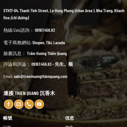
STH17-04, Thanh Tinh Street, Le Hong Phong Urban Area 1, Nha Trang, Khanh
Hoa
(chỉ đường).
熱線/Zalo諮詢：
09167.456.83
電子商務網站:
Shopee
,
Tiki
,
Lazada
臉書訊息：
Trầm Hương Thiên Quang
評論和評論：
09167.456.83 - 先生。顺
Email:
sale@tramhuongthienquang.com
連接 THIEN QUANG 沉香木
帳號
信息