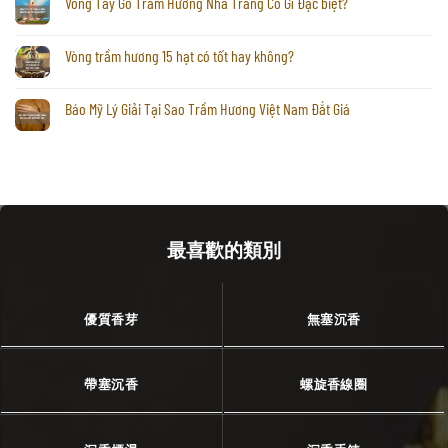
Vòng Tay Gỗ Trầm Hương Nha Trang Có Gì Đặc biệt?
Vòng trầm hương 15 hạt có tốt hay không?
Báo Mỹ Lý Giải Tại Sao Trầm Hương Việt Nam Đắt Giá
最喜歡的類別
優質香芽
無塞沉香
帶塞沉香
螺旋香線圈