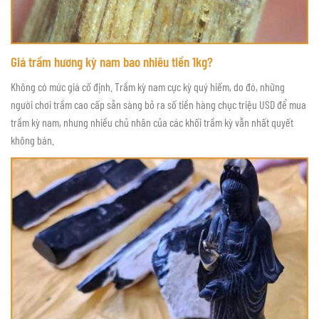
Giá trầm hương kỳ nam bao nhiêu tiền 1kg?
Không có mức giá cố định. Trầm kỳ nam cực kỳ quý hiếm, do đó, những
người chơi trầm cao cấp sẵn sàng bỏ ra số tiền hàng chục triệu USD để mua
trầm kỳ nam, nhưng nhiều chủ nhân của các khối trầm kỳ vẫn nhất quyết
không bán.