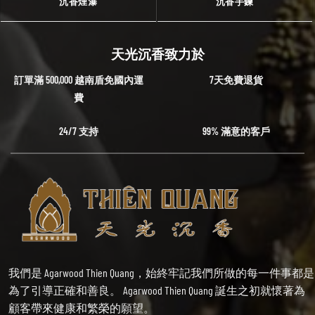
沉香煙瀑
沉香手鍊
天光沉香致力於
訂單滿 500,000 越南盾免國內運
7天免費退貨
費
24/7 支持
99% 滿意的客戶
我們是 Agarwood Thien Quang，始終牢記我們所做的每一件事都是
為了引導正確和善良。 Agarwood Thien Quang 誕生之初就懷著為
顧客帶來健康和繁榮的願望。