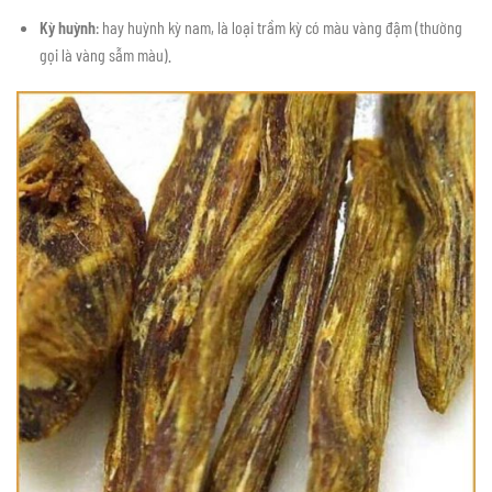
Kỳ huỳnh
: hay huỳnh kỳ nam, là loại trầm kỳ có màu vàng đậm (thường
gọi là vàng sẫm màu).