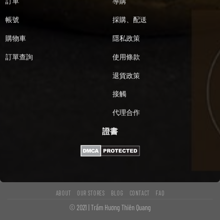
訂單
導購
帳號
採購、配送
購物車
隱私政策
訂單查詢
使用條款
退貨政策
接觸
代理合作
證書
ABOUT
OUR STORES
BLOG
CONTACT
FAQ
© 2021 | Trầm Hương Thiên Quang