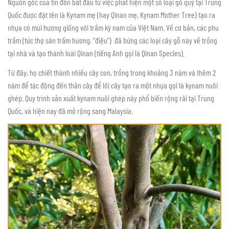
Nguồn gốc của tin đồn bắt đầu từ việc phát hiện một số loại gỗ quý tại Trung
Quốc được đặt tên là Kynam mẹ (hay Qinan mẹ, Kynam Mother Tree) tạo ra
nhựa có mùi hương giống với trầm kỳ nam của Việt Nam. Về cơ bản, các phu
trầm (tức thợ săn trầm hương, “điệu”) đã bứng các loại cây gỗ này về trồng
tại nhà và tạo thành loài Qinan (tiếng Anh gọi là Qinan Species).
Từ đây, họ chiết thành nhiều cây con, trồng trong khoảng 3 năm và thêm 2
năm để tác động đến thân cây để lõi cây tạo ra một nhựa gọi là kynam nuôi
ghép. Quy trình sản xuất kynam nuôi ghép này phổ biến rộng rãi tại Trung
Quốc, và hiện nay đã mở rộng sang Malaysia.