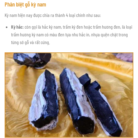
Phân biệt gỗ kỳ nam
Kỳ nam hiện nay được chia ra thành 4 loại chính như sau:
Kỳ hắc
: còn gọi là hắc kỳ nam, trầm kỳ đen hoặc trầm hương đen, là loại
trầm hương kỳ nam có màu đen tựa như hắc ín, nhựa quện chặt trong
từng sớ gỗ và rất cứng.