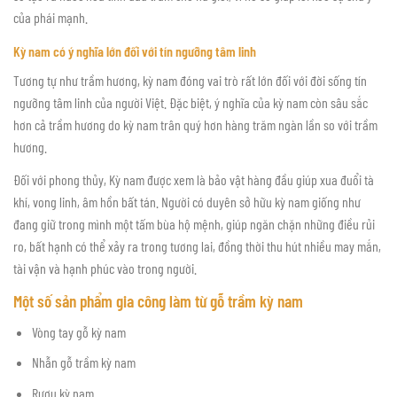
của phái mạnh.
Kỳ nam có ý nghĩa lớn đối với tín ngưỡng tâm linh
Tương tự như trầm hương, kỳ nam đóng vai trò rất lớn đối với đời sống tín
ngưỡng tâm linh của người Việt. Đặc biệt, ý nghĩa của kỳ nam còn sâu sắc
hơn cả trầm hương do kỳ nam trân quý hơn hàng trăm ngàn lần so với trầm
hương.
Đối với phong thủy, Kỳ nam được xem là bảo vật hàng đầu giúp xua đuổi tà
khí, vong linh, âm hồn bất tán. Người có duyên sở hữu kỳ nam giống như
đang giữ trong mình một tấm bùa hộ mệnh, giúp ngăn chặn những điều rủi
ro, bất hạnh có thể xảy ra trong tương lai, đồng thời thu hút nhiều may mắn,
tài vận và hạnh phúc vào trong người.
Một số sản phẩm gia công làm từ gỗ trầm kỳ nam
Vòng tay gỗ kỳ nam
Nhẫn gỗ trầm kỳ nam
Rượu kỳ nam