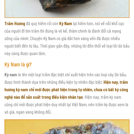
Trầm Hương
đã quý hiếm rồi còn
Kỳ Nam
lại hiếm hơn, nói về nỗi khổ cực
của người đi tìm trầm thì đúng là vô kể, thâm chính là đánh đổi cả mạng
sống của mình. Chuyện Kỳ Nam có giá đắt hơn vàng vốn đã được nhiều
người biết đến từ lâu. Thời gian gần đây, những lời đồn thổi về loại lõi dó bầu
này càng được quan tâm.
Kỳ Nam là gì?
Kỳ nam
là tên một loại trầm đặc biệt chỉ xuất hiện trên các loại cây Dó bầu,
được hình thành dựa trên những điều kiện tự nhiên đặc biệt.
Hiện nay, trầm
hương kỳ nam chỉ mới được phát hiện trong tự nhiên, chưa có bất kỳ công
nghệ nào để sản xuất trong điều kiện nhân tạo
. Hiện nay, trầm kỳ nam
cũng chỉ mới được phát hiện duy nhất tại Việt Nam, nên trầm kỳ được xem là
vô giá, ngàn vàng không đổi.