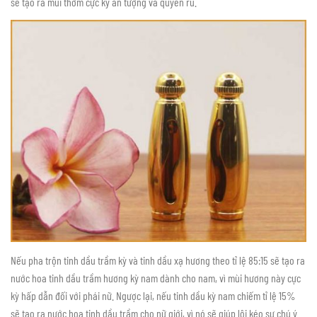
sẽ tạo ra mùi thơm cực kỳ ấn tượng và quyến rũ.
Nếu pha trộn tinh dầu trầm kỳ và tinh dầu xạ hương theo tỉ lệ 85:15 sẽ tạo ra
nước hoa tinh dầu trầm hương kỳ nam dành cho nam, vì mùi hương này cực
kỳ hấp dẫn đối với phái nữ. Ngược lại, nếu tinh dầu kỳ nam chiếm tỉ lệ 15%
sẽ tạo ra nước hoa tinh dầu trầm cho nữ giới, vì nó sẽ giúp lôi kéo sự chú ý