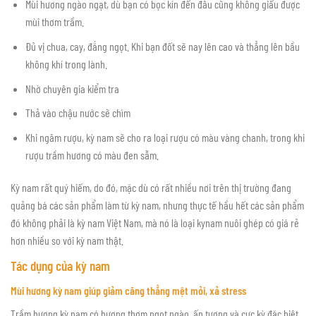
Mùi hương ngào ngạt, dù bạn có bọc kín đến đâu cũng không giấu được
mùi thơm trầm.
Đủ vị chua, cay, đắng ngọt. Khi bạn đốt sẽ nay lên cao và thẳng lên bầu
không khí trong lành.
Nhờ chuyên gia kiểm tra
Thả vào chậu nước sẽ chìm
Khi ngâm rượu, kỳ nam sẽ cho ra loại rượu có màu vàng chanh, trong khi
rượu trầm hương có màu đen sẫm.
Kỳ nam rất quý hiếm, do đó, mặc dù có rất nhiều nơi trên thị trường đang
quảng bá các sản phẩm làm từ kỳ nam, nhưng thực tế hầu hết các sản phẩm
đó không phải là kỳ nam Việt Nam, mà nó là loại kynam nuôi ghép có giá rẻ
hơn nhiều so với kỳ nam thật.
Tác dụng của kỳ nam
Mùi hương kỳ nam giúp giảm căng thẳng mệt mỏi, xả stress
Trầm hương kỳ nam có hương thơm ngọt ngào, ấn tượng và cực kỳ đặc biệt,