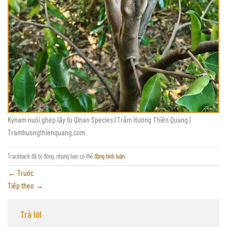
Kynam nuôi ghép lấy từ Qinan Species | Trầm Hương Thiên Quang |
Tramhuongthienquang.com
Trackback đã bị đóng, nhưng bạn có thể
đăng bình luận
.
←
Trước
Tiếp theo
→
Trả lời