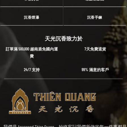
沉香煙瀑
沉香手鍊
天光沉香致力於
訂單滿 500,000 越南盾免國內運
7天免費退貨
費
24/7 支持
99% 滿意的客戶
我們是 Agarwood Thien Quang，始終牢記我們所做的每一件事都是