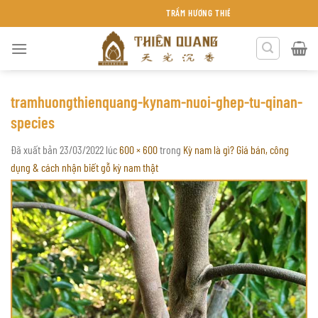
Chuyển
TRẦM HƯƠNG THIÊN QUANG KHÁNH HÒA
đến
nội
dung
tramhuongthienquang-kynam-nuoi-ghep-tu-qinan-
species
Đã xuất bản
23/03/2022
lúc
600 × 600
trong
Kỳ nam là gì? Giá bán, công
dụng & cách nhận biết gỗ kỳ nam thật