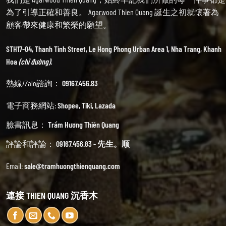
為了引導正確和善良。 Agarwood Thien Quang 誕生之初就懷著為
顧客帶來健康和繁榮的願望。
STH17-04, Thanh Tinh Street, Le Hong Phong Urban Area 1, Nha Trang, Khanh
Hoa
(chỉ đường).
熱線/Zalo諮詢：
09167.456.83
電子商務網站:
Shopee
,
Tiki
,
Lazada
臉書訊息：
Trầm Hương Thiên Quang
評論和評論：
09167.456.83 - 先生。顺
Email:
sale@tramhuongthienquang.com
連接 THIEN QUANG 沉香木