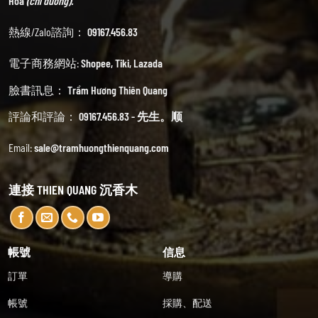
Hoa
(chỉ đường).
熱線/Zalo諮詢：
09167.456.83
電子商務網站:
Shopee
,
Tiki
,
Lazada
臉書訊息：
Trầm Hương Thiên Quang
評論和評論：
09167.456.83 - 先生。顺
Email:
sale@tramhuongthienquang.com
連接 THIEN QUANG 沉香木
帳號
信息
訂單
導購
帳號
採購、配送