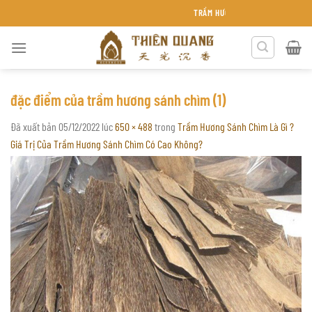
Chuyển
TRẦM HƯƠNG THIÊN QUANG KHÁNH HÒA
đến
nội
dung
đặc điểm của trầm hương sánh chìm (1)
Đã xuất bản
05/12/2022
lúc
650 × 488
trong
Trầm Hương Sánh Chìm Là Gì ?
Giá Trị Của Trầm Hương Sánh Chìm Có Cao Không?