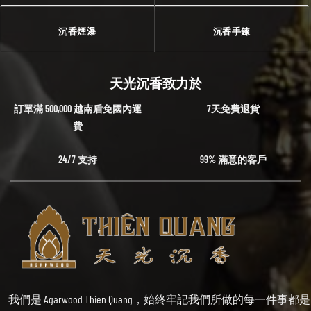
沉香煙瀑
沉香手鍊
天光沉香致力於
訂單滿 500,000 越南盾免國內運
7天免費退貨
費
24/7 支持
99% 滿意的客戶
我們是 Agarwood Thien Quang，始終牢記我們所做的每一件事都是