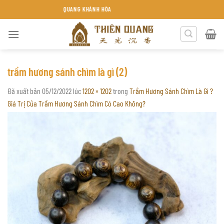
Chuyển
RẦM HƯƠNG THIÊN QUANG KHÁNH HÒA
đến
nội
dung
trầm hương sánh chìm là gì (2)
Đã xuất bản
05/12/2022
lúc
1202 × 1202
trong
Trầm Hương Sánh Chìm Là Gì ?
Giá Trị Của Trầm Hương Sánh Chìm Có Cao Không?