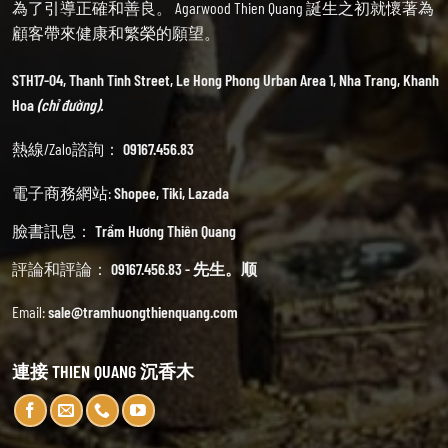
為了引導正確和善良。 Agarwood Thien Quang 誕生之初就懷著為
顧客帶來健康和繁榮的願望。
STH17-04, Thanh Tinh Street, Le Hong Phong Urban Area 1, Nha Trang, Khanh
Hoa
(chỉ đường).
熱線/Zalo諮詢：
09167.456.83
電子商務網站:
Shopee
,
Tiki
,
Lazada
臉書訊息：
Trầm Hương Thiên Quang
評論和評論：
09167.456.83 - 先生。顺
Email:
sale@tramhuongthienquang.com
連接 THIEN QUANG 沉香木