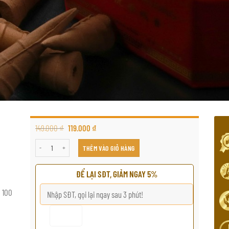
149.000
₫
119.000
₫
100% 天然沉香芽 3 型 số lượng
THÊM VÀO GIỎ HÀNG
ĐỂ LẠI SĐT, GIẢM NGAY 5%
00