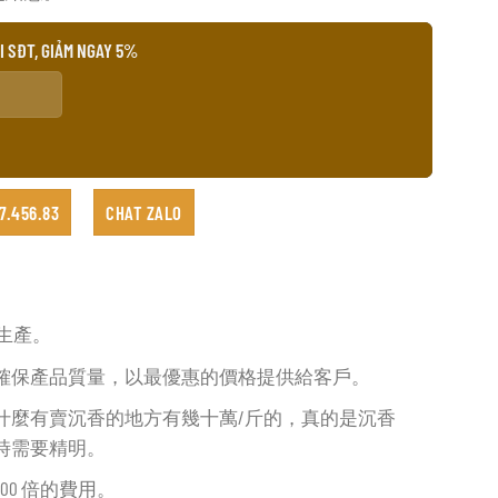
I SĐT, GIẢM NGAY 5%
7.456.83
CHAT ZALO
？
木生產。
確保產品質量，以最優惠的價格提供給客戶。
什麼有賣沉香的地方有幾十萬/斤的，真的是沉香
時需要精明。
00 倍的費用。