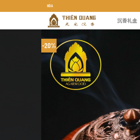
Chuyển
TRẦM HƯƠNG THIÊN QUANG KHÁNH HÒA
đến
沉香礼盒
nội
dung
-20%