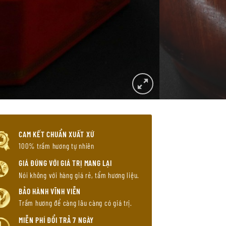
CAM KẾT CHUẨN XUẤT XỨ
100% trầm hương tự nhiên
GIÁ ĐÚNG VỚI GIÁ TRỊ MANG LẠI
Nói không với hàng giá rẻ, tẩm hương liệu.
BẢO HÀNH VĨNH VIỄN
Trầm hương để càng lâu càng có giá trị.
MIỄN PHÍ ĐỔI TRẢ 7 NGÀY