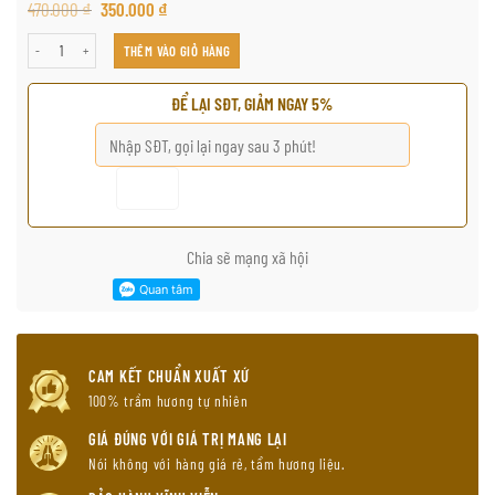
470.000
₫
350.000
₫
沉香香 无塞香 特殊款 số lượng
THÊM VÀO GIỎ HÀNG
ĐỂ LẠI SĐT, GIẢM NGAY 5%
Chia sẽ mạng xã hội
CAM KẾT CHUẨN XUẤT XỨ
100% trầm hương tự nhiên
GIÁ ĐÚNG VỚI GIÁ TRỊ MANG LẠI
Nói không với hàng giá rẻ, tẩm hương liệu.