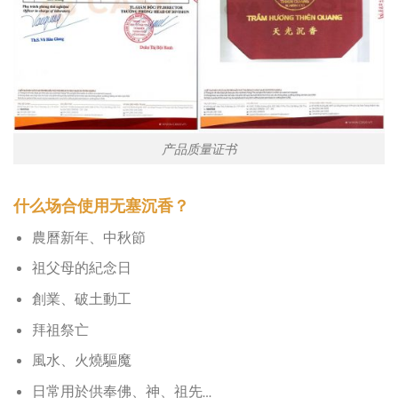
产品质量证书
什么场合使用无塞沉香？
農曆新年、中秋節
祖父母的紀念日
創業、破土動工
拜祖祭亡
風水、火燒驅魔
日常用於供奉佛、神、祖先…