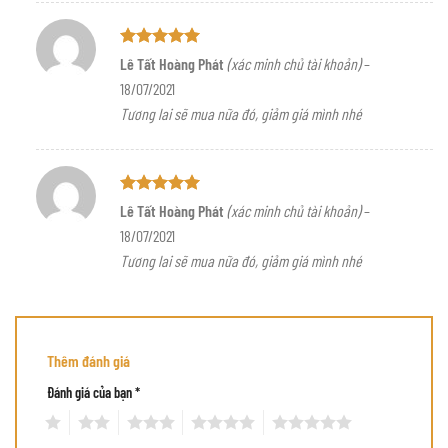
Được xếp
Lê Tất Hoàng Phát
(xác minh chủ tài khoản)
–
hạng
5
5
18/07/2021
sao
Tương lai sẽ mua nữa đó, giảm giá mình nhé
Được xếp
Lê Tất Hoàng Phát
(xác minh chủ tài khoản)
–
hạng
5
5
18/07/2021
sao
Tương lai sẽ mua nữa đó, giảm giá mình nhé
Thêm đánh giá
Đánh giá của bạn
*
1
2
3
4
5