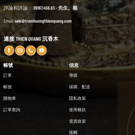
評論和評論：
09167.456.83 - 先生。顺
Email:
sale@tramhuongthienquang.com
連接 THIEN QUANG 沉香木
帳號
信息
訂單
導購
帳號
採購、配送
購物車
隱私政策
訂單查詢
使用條款
退貨政策
接觸