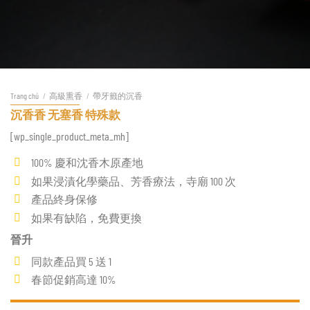
Trang chủ
/
高級熏香
/
帶牙籤的沉香
沉香香 无塞香 特殊款
[wp_single_product_meta_mh]
100% 慶和沈香木原產地
如果浸漬化學藥品、芳香療法，寺廟 100 次
產品終身保修
如果有缺陷，免費更換
晉升
同款產品買 5 送 1
春節促銷高達 10%