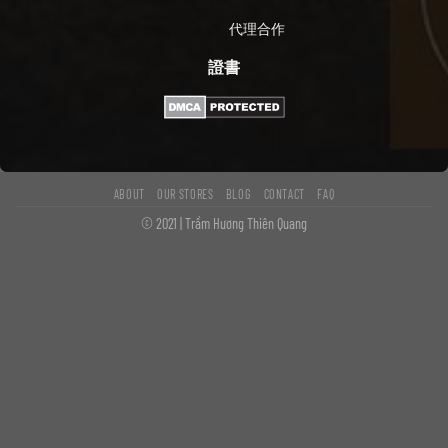
代理合作
證書
ABOUT
OUR STORES
BLOG
CONTACT
FAQ
© 2021 | Trầm Hương Thiên Quang