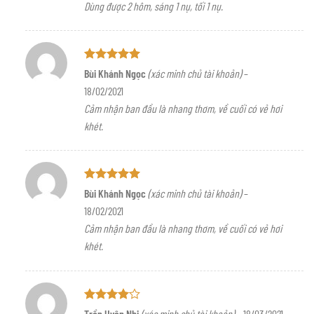
Dùng được 2 hôm, sáng 1 nụ, tối 1 nụ.
sao
Được xếp
Bùi Khánh Ngọc
(xác minh chủ tài khoản)
–
hạng
5
5
18/02/2021
sao
Cảm nhận ban đầu là nhang thơm, về cuối có vẻ hơi
khét.
Được xếp
Bùi Khánh Ngọc
(xác minh chủ tài khoản)
–
hạng
5
5
18/02/2021
sao
Cảm nhận ban đầu là nhang thơm, về cuối có vẻ hơi
khét.
Được
Trần Uyên Nhi
(xác minh chủ tài khoản)
–
18/03/2021