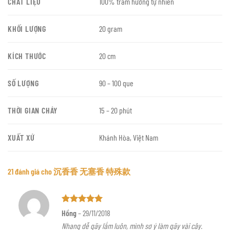
CHẤT LIỆU
100% trầm hương tự nhiên
KHỐI LƯỢNG
20 gram
KÍCH THƯỚC
20 cm
SỐ LƯỢNG
90 – 100 que
THỜI GIAN CHÁY
15 – 20 phút
XUẤT XỨ
Khánh Hòa, Việt Nam
21 đánh giá cho
沉香香 无塞香 特殊款
Được xếp
Hồng
–
29/11/2018
hạng
5
5
Nhang dễ gãy lắm luôn, mình sơ ý làm gãy vài cây.
sao