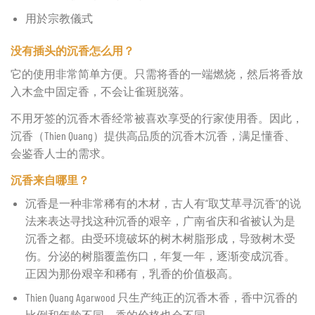
用於宗教儀式
没有插头的沉香怎么用？
它的使用非常简单方便。只需将香的一端燃烧，然后将香放
入木盒中固定香，不会让雀斑脱落。
不用牙签的沉香木香经常被喜欢享受的行家使用香。因此，
沉香（Thien Quang）提供高品质的沉香木沉香，满足懂香、
会鉴香人士的需求。
沉香来自哪里？
沉香是一种非常稀有的木材，古人有“取艾草寻沉香”的说
法来表达寻找这种沉香的艰辛，广南省庆和省被认为是
沉香之都。由受环境破坏的树木树脂形成，导致树木受
伤。分泌的树脂覆盖伤口，年复一年，逐渐变成沉香。
正因为那份艰辛和稀有，乳香的价值极高。
Thien Quang Agarwood 只生产纯正的沉香木香，香中沉香的
比例和年龄不同，香的价格也会不同。