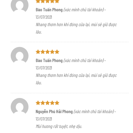
Được xếp
Đào Tuấn Phong
(xác minh chủ tài khoản)
–
hạng
5
5
13/07/2021
sao
Nhang thơm hơn khi đóng cửa lại, mùi sẽ giữ được
lâu.
Được xếp
Đào Tuấn Phong
(xác minh chủ tài khoản)
–
hạng
5
5
13/07/2021
sao
Nhang thơm hơn khi đóng cửa lại, mùi sẽ giữ được
lâu.
Được xếp
Nguyễn Phú Hải Phong
(xác minh chủ tài khoản)
–
hạng
5
5
13/07/2021
sao
Mùi hương rất tuyệt, nhẹ dịu.