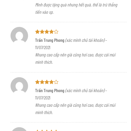
hạng
5
5
Mình được tặng quà nhưng hết quà, thế là trừ thẳng
sao
tiền vào sp.
Được
Trần Trung Phong
(xác minh chủ tài khoản)
–
xếp hạng
11/07/2021
4
5 sao
Nhang cao cấp nên giá cũng hơi cao, được cái mùi
mình thích.
Được
Trần Trung Phong
(xác minh chủ tài khoản)
–
xếp hạng
11/07/2021
4
5 sao
Nhang cao cấp nên giá cũng hơi cao, được cái mùi
mình thích.