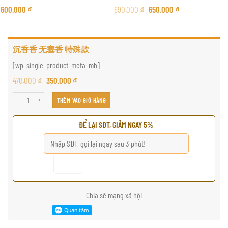
600.000
₫
690.000
₫
650.000
₫
沉香香 无塞香 特殊款
[wp_single_product_meta_mh]
470.000
₫
350.000
₫
沉香香 无塞香 特殊款 số lượng
THÊM VÀO GIỎ HÀNG
ĐỂ LẠI SĐT, GIẢM NGAY 5%
Chia sẽ mạng xã hội