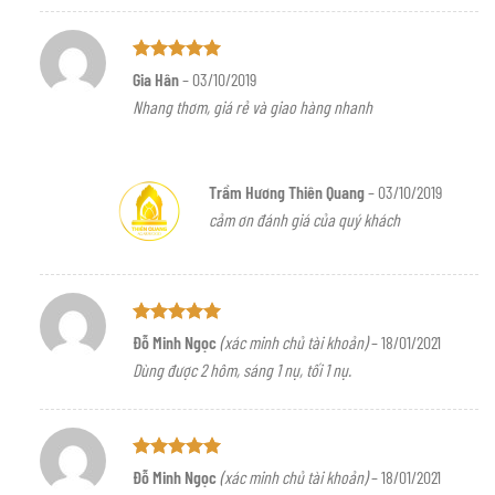
Được xếp
Gia Hân
–
03/10/2019
hạng
5
5
Nhang thơm, giá rẻ và giao hàng nhanh
sao
Trầm Hương Thiên Quang
–
03/10/2019
cảm ơn đánh giá của quý khách
Được xếp
Đỗ Minh Ngọc
(xác minh chủ tài khoản)
–
18/01/2021
hạng
5
5
Dùng được 2 hôm, sáng 1 nụ, tối 1 nụ.
sao
Được xếp
Đỗ Minh Ngọc
(xác minh chủ tài khoản)
–
18/01/2021
hạng
5
5