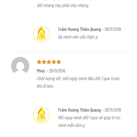
đốt nhang này phải nhẹ nhàng.
Trầm Hương Thiên Quang
–
29/11/2018
Dạ mình nên cẩn thận ạ.
Được xếp
Phúc
–
29/11/2018
hạng
5
5
Chất lượng tốt, mỗi ngày mình đều đốt 1 que trước
sao
khi đi làm.
Trầm Hương Thiên Quang
–
29/11/2018
Mỗi ngày mình đốt 1 que sẽ giúp trí óc
minh mẫn lắm ạ.