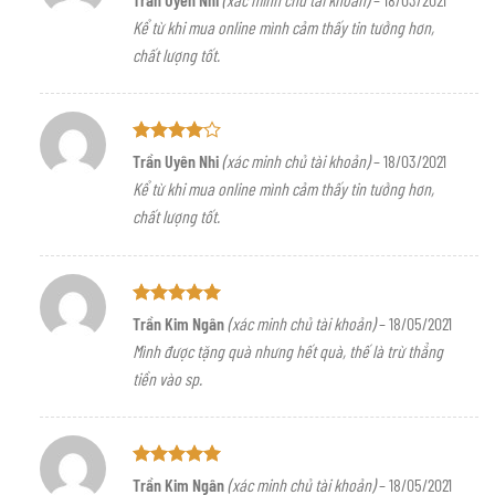
xếp hạng
Kể từ khi mua online mình cảm thấy tin tưởng hơn,
4
5 sao
chất lượng tốt.
Được
Trần Uyên Nhi
(xác minh chủ tài khoản)
–
18/03/2021
xếp hạng
Kể từ khi mua online mình cảm thấy tin tưởng hơn,
4
5 sao
chất lượng tốt.
Được xếp
Trần Kim Ngân
(xác minh chủ tài khoản)
–
18/05/2021
hạng
5
5
Mình được tặng quà nhưng hết quà, thế là trừ thẳng
sao
tiền vào sp.
Được xếp
Trần Kim Ngân
(xác minh chủ tài khoản)
–
18/05/2021