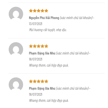
Được xếp
Nguyễn Phú Hải Phong
(xác minh chủ tài khoản)
–
hạng
5
5
13/07/2021
sao
Mùi hương rất tuyệt, nhẹ dịu.
Được xếp
Phạm Đặng Gia Như
(xác minh chủ tài khoản)
–
hạng
5
5
18/07/2021
sao
Nhang thơm, cái hộp đẹp quá.
Được xếp
Phạm Đặng Gia Như
(xác minh chủ tài khoản)
–
hạng
5
5
18/07/2021
sao
Nhang thơm, cái hộp đẹp quá.