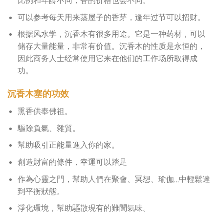
可以参考每天用来蒸屋子的香芽，逢年过节可以招财。
根据风水学，沉香木有很多用途。它是一种药材，可以
储存大量能量，非常有价值。沉香木的性质是永恒的，
因此商务人士经常使用它来在他们的工作场所取得成
功。
沉香木塞的功效
熏香供奉佛祖。
驅除負氣、雜質。
幫助吸引正能量進入你的家。
創造財富的條件，幸運可以踏足
作為心靈之門，幫助人們在聚會、冥想、瑜伽…中輕鬆達
到平衡狀態。
淨化環境，幫助驅散現有的難聞氣味。