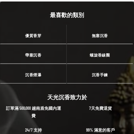
最喜歡的類別
優質香芽
無塞沉香
帶塞沉香
螺旋香線圈
沉香煙瀑
沉香手鍊
天光沉香致力於
訂單滿 500,000 越南盾免國內運
7天免費退貨
費
24/7 支持
99% 滿意的客戶