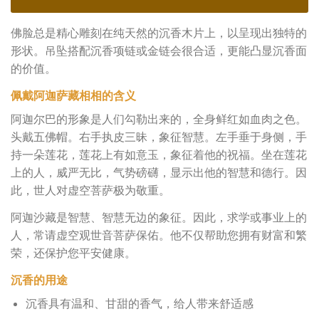
佛脸总是精心雕刻在纯天然的沉香木片上，以呈现出独特的
形状。吊坠搭配沉香项链或金链会很合适，更能凸显沉香面
的价值。
佩戴阿迦萨藏相相的含义
阿迦尔巴的形象是人们勾勒出来的，全身鲜红如血肉之色。
头戴五佛帽。右手执皮三昧，象征智慧。左手垂于身侧，手
持一朵莲花，莲花上有如意玉，象征着他的祝福。坐在莲花
上的人，威严无比，气势磅礴，显示出他的智慧和德行。因
此，世人对虚空菩萨极为敬重。
阿迦沙藏是智慧、智慧无边的象征。因此，求学或事业上的
人，常请虚空观世音菩萨保佑。他不仅帮助您拥有财富和繁
荣，还保护您平安健康。
沉香的用途
沉香具有温和、甘甜的香气，给人带来舒适感