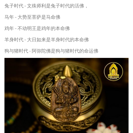
兔子时代 – 文殊师利是兔子时代的活佛，
马年 – 大势至菩萨是马命佛
鸡年 – 不动明王是鸡年的本命佛
羊身时代 – 大日如来是羊身时代的本命佛
狗与猪时代 – 阿弥陀佛是狗与猪时代的命运佛