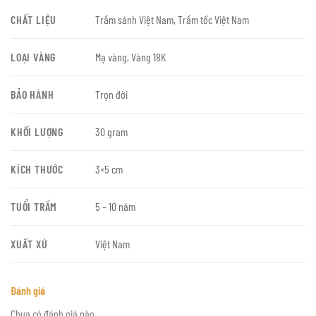
CHẤT LIỆU
Trầm sánh Việt Nam, Trầm tốc Việt Nam
LOẠI VÀNG
Mạ vàng, Vàng 18K
BẢO HÀNH
Trọn đời
KHỐI LƯỢNG
30 gram
KÍCH THƯỚC
3×5 cm
TUỔI TRẦM
5 – 10 năm
XUẤT XỨ
Việt Nam
Đánh giá
Chưa có đánh giá nào.