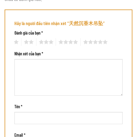
Hãy là người đầu tiên nhận xét “天然沉香木吊坠”
Đánh giá của bạn
*
1
2
3
4
5
Nhận xét của bạn
*
Tên
*
Email
*