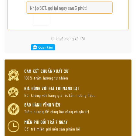
Chia sẽ mạng xã hội
CAM KẾT CHUẨN XUẤT XỨ
100% trầm hương tự nhiên
GIÁ ĐÚNG VỚI GIÁ TRỊ MANG LẠI
Nói không với hàng giá rẻ, tẩm hương liệu.
BẢO HÀNH VĨNH VIỄN
Trầm hương để càng lâu càng có giá trị.
MIỄN PHÍ ĐỔI TRẢ 7 NGÀY
Đổi trả miễn phí nếu sản phẩm lỗi