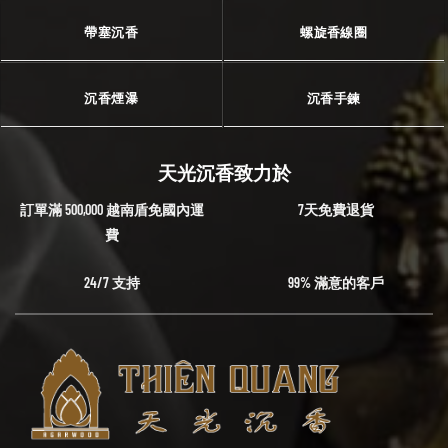
帶塞沉香
螺旋香線圈
沉香煙瀑
沉香手鍊
天光沉香致力於
訂單滿 500,000 越南盾免國內運
7天免費退貨
費
24/7 支持
99% 滿意的客戶