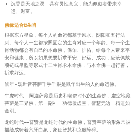
沉香是天地之灵，具有灵性意义，能为佩戴者带来幸
运、财富。
佛缘适合12生肖
根据东方星象，每个人的命运都基于风水、阴阳和五行法
则。每个人一生都按照固定的生肖对应一个年龄。每一个生
肖动物都会有自己的本命佛，保佑、护佑、给每个人带来平
安和健康，所以如果想要祈求平安、好运、成功，应该佩戴
项链或吊坠等形式十二生肖求本命佛，与本命佛一起行善，
祈求好运。
鼠年 – 观世音菩萨千手千眼是鼠年出生的人的命运佛。
牛虎时代——阿迦萨藏是历史和老虎时代的生命佛，虚空地藏
菩萨是三界佛，第一副神，功德覆虚空，智慧无边，精进如
金刚。
龙蛇时代——普贤是龙蛇时代的生命佛，普贤菩萨的形象常被
描绘成骑着六牙白象，象征智慧和克服障碍。