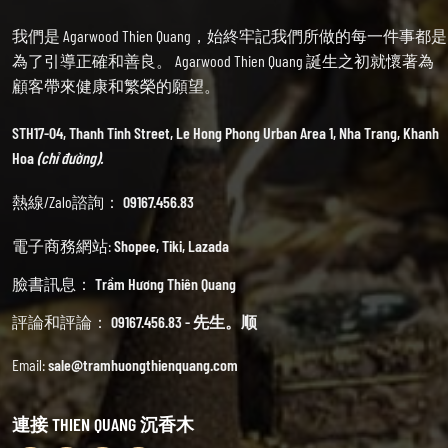
我們是 Agarwood Thien Quang，始終牢記我們所做的每一件事都是
為了引導正確和善良。 Agarwood Thien Quang 誕生之初就懷著為
顧客帶來健康和繁榮的願望。
STH17-04, Thanh Tinh Street, Le Hong Phong Urban Area 1, Nha Trang, Khanh
Hoa
(chỉ đường).
熱線/Zalo諮詢：
09167.456.83
電子商務網站:
Shopee
,
Tiki
,
Lazada
臉書訊息：
Trầm Hương Thiên Quang
評論和評論：
09167.456.83 - 先生。顺
Email:
sale@tramhuongthienquang.com
連接 THIEN QUANG 沉香木