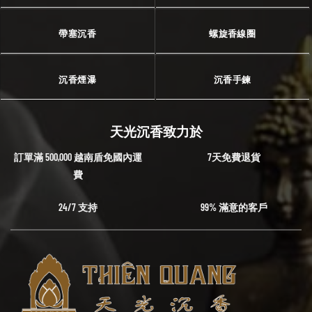
帶塞沉香
螺旋香線圈
沉香煙瀑
沉香手鍊
天光沉香致力於
訂單滿 500,000 越南盾免國內運
7天免費退貨
費
24/7 支持
99% 滿意的客戶