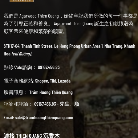
我們是 Agarwood Thien Quang，始終牢記我們所做的每一件事都是
為了引導正確和善良。 Agarwood Thien Quang 誕生之初就懷著為
顧客帶來健康和繁榮的願望。
STH17-04, Thanh Tinh Street, Le Hong Phong Urban Area 1, Nha Trang, Khanh
Hoa
(chỉ đường).
熱線/Zalo諮詢：
09167.456.83
電子商務網站:
Shopee
,
Tiki
,
Lazada
臉書訊息：
Trầm Hương Thiên Quang
評論和評論：
09167.456.83 - 先生。顺
Email:
sale@tramhuongthienquang.com
連接 THIEN QUANG 沉香木