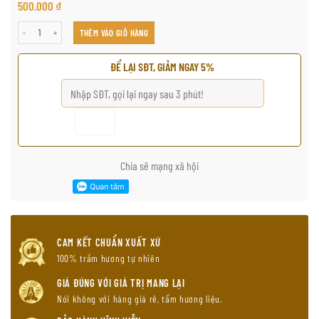
500.000
₫
招财四叶草沉香手链 số lượng
THÊM VÀO GIỎ HÀNG
ĐỂ LẠI SĐT, GIẢM NGAY 5%
Chia sẽ mạng xã hội
CAM KẾT CHUẨN XUẤT XỨ
100% trầm hương tự nhiên
GIÁ ĐÚNG VỚI GIÁ TRỊ MANG LẠI
Nói không với hàng giá rẻ, tẩm hương liệu.