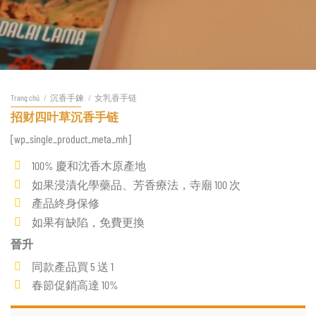
Trang chủ
/
沉香手鍊
/
女乳香手链
招财四叶草沉香手链
[wp_single_product_meta_mh]
100% 慶和沈香木原產地
如果浸漬化學藥品、芳香療法，寺廟 100 次
產品終身保修
如果有缺陷，免費更換
晉升
同款產品買 5 送 1
春節促銷高達 10%