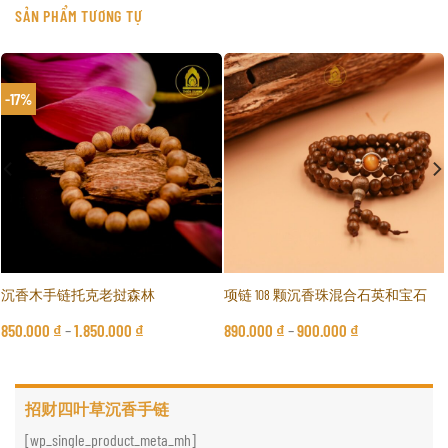
SẢN PHẨM TƯƠNG TỰ
-17%
沉香木手链托克老挝森林
项链 108 颗沉香珠混合石英和宝石
850.000
₫
–
1.850.000
₫
890.000
₫
–
900.000
₫
招财四叶草沉香手链
[wp_single_product_meta_mh]