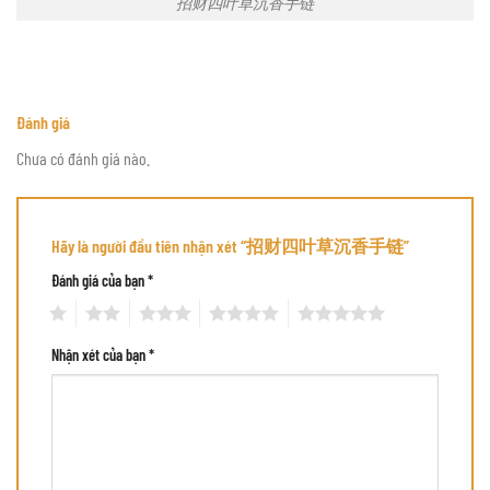
招财四叶草沉香手链
Đánh giá
Chưa có đánh giá nào.
Hãy là người đầu tiên nhận xét “招财四叶草沉香手链”
Đánh giá của bạn
*
1
2
3
4
5
Nhận xét của bạn
*