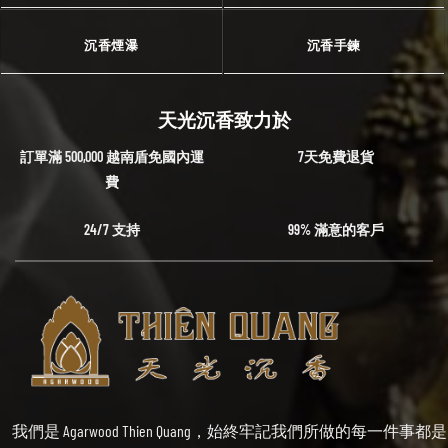
沉香煙瀑
沉香手鍊
天光沉香致力於
訂單滿 500,000 越南盾免國內運
7天免費退貨
費
24/7 支持
99% 滿意的客戶
我們是 Agarwood Thien Quang，始終牢記我們所做的每一件事都是