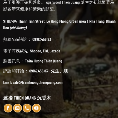
為了引導正確和善良。 Agarwood Thien Quang 誕生之初就懷著為
顧客帶來健康和繁榮的願望。
STH17-04, Thanh Tinh Street, Le Hong Phong Urban Area 1, Nha Trang, Khanh
Hoa
(chỉ đường).
熱線/Zalo諮詢：
09167.456.83
電子商務網站:
Shopee
,
Tiki
,
Lazada
臉書訊息：
Trầm Hương Thiên Quang
評論和評論：
09167.456.83 - 先生。顺
Email:
sale@tramhuongthienquang.com
連接 THIEN QUANG 沉香木