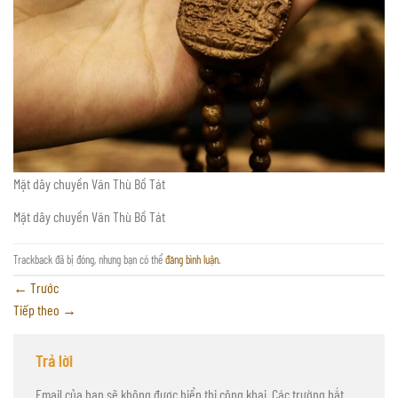
Mặt dây chuyền Văn Thù Bồ Tát
Mặt dây chuyền Văn Thù Bồ Tát
Trackback đã bị đóng, nhưng bạn có thể
đăng bình luận
.
←
Trước
Tiếp theo
→
Trả lời
Email của bạn sẽ không được hiển thị công khai.
Các trường bắt