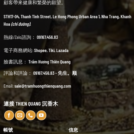
顧客帶來健康和繁榮的願望。
STH17-04, Thanh Tinh Street, Le Hong Phong Urban Area 1, Nha Trang, Khanh
Hoa
(chỉ đường).
熱線/Zalo諮詢：
09167.456.83
電子商務網站:
Shopee
,
Tiki
,
Lazada
臉書訊息：
Trầm Hương Thiên Quang
評論和評論：
09167.456.83 - 先生。顺
Email:
sale@tramhuongthienquang.com
連接 THIEN QUANG 沉香木
帳號
信息