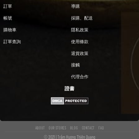
訂單
導購
帳號
採購、配送
購物車
隱私政策
訂單查詢
使用條款
退貨政策
接觸
代理合作
證書
ABOUT
OUR STORES
BLOG
CONTACT
FAQ
© 2021 | Trầm Hương Thiên Quang