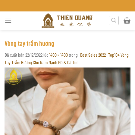
Chuyển
NH HÒA
đến
nội
dung
Vòng tay trầm hương
Đã xuất bản
22/12/2022
lúc
1400 × 1400
trong
[Best Sales 2022] Top10+ Vòng
Tay Trầm Hương Cho Nam Mạnh Mẽ & Cá Tính