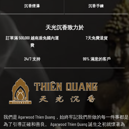
沉香煙瀑
沉香手鍊
天光沉香致力於
訂單滿 500,000 越南盾免國內運
7天免費退貨
費
24/7 支持
99% 滿意的客戶
我們是 Agarwood Thien Quang，始終牢記我們所做的每一件事都是
為了引導正確和善良。 Agarwood Thien Quang 誕生之初就懷著為