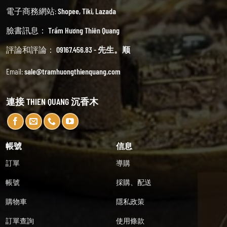
電子商務網站:
Shopee
,
Tiki
,
Lazada
臉書訊息：
Trầm Hương Thiên Quang
評論和評論：
09167.456.83 - 先生。顺
Email:
sale@tramhuongthienquang.com
連接 THIEN QUANG 沉香木
帳號
信息
訂單
導購
帳號
採購、配送
購物車
隱私政策
訂單查詢
使用條款