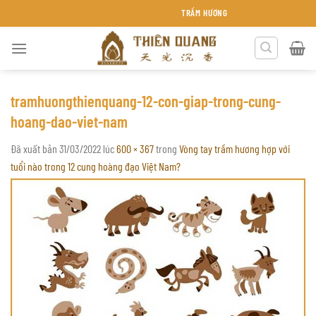
Chuyển
TRẦM HƯƠNG THIÊN QUANG KHÁNH HÒA
đến
nội
dung
tramhuongthienquang-12-con-giap-trong-cung-
hoang-dao-viet-nam
Đã xuất bản
31/03/2022
lúc
600 × 367
trong
Vòng tay trầm hương hợp với
tuổi nào trong 12 cung hoàng đạo Việt Nam?