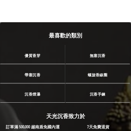
最喜歡的類別
優質香芽
無塞沉香
帶塞沉香
螺旋香線圈
沉香煙瀑
沉香手鍊
天光沉香致力於
訂單滿 500,000 越南盾免國內運
7天免費退貨