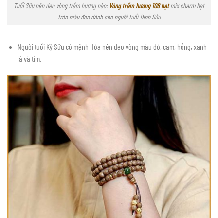
Tuổi Sửu nên đeo vòng trầm hương nào:
Vòng trầm hương 108 hạt
mix charm hạt
tròn màu đen dành cho người tuổi Đinh Sửu
Người tuổi Kỷ Sửu có mệnh Hỏa nên đeo vòng màu đỏ, cam, hồng, xanh
lá và tím.