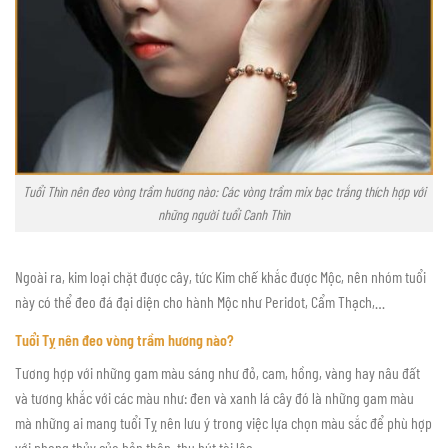
Tuổi Thìn nên đeo vòng trầm hương nào: Các vòng trầm mix bạc trắng thích hợp với
những người tuổi Canh Thìn
Ngoài ra, kim loại chặt được cây, tức Kim chế khắc được Mộc, nên nhóm tuổi
này có thể đeo đá đại diện cho hành Mộc như Peridot, Cẩm Thạch,…
Tuổi Tỵ nên đeo vòng trầm hương nào?
Tương hợp với những gam màu sáng như đỏ, cam, hồng, vàng hay nâu đất
và tương khắc với các màu như: đen và xanh lá cây đó là những gam màu
mà những ai mang tuổi Tỵ nên lưu ý trong việc lựa chọn màu sắc để phù hợp
với phong thủy của bản thân, thu hút tài lộc.