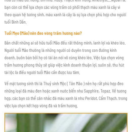
bạn còn có thể lựa chọn các vòng trầm có phối thạch màu xanh lá cây vì
theo quan hệ tương sinh, màu xanh là cây là sự lựa chọn phù hợp cho người
tuổi Bính Dần.
Tuổi Mẹo (Mão) nên đeo vòng trầm hương nào?
Bản chất những ai sở hữu tuổi Mão đều rất thông minh, lanh lợi và khéo léo.
Người tuổi Mão thường là những người có duyên trong con đường kinh
doanh, buôn bán bởi họ có tài ăn nói vô cùng khéo léo. Việc lựa chọn vòng
trầm hương phong thủy sẽ giúp việc kinh doanh thuận lợi, suôn sẻ, thu hút
tài lộc là điều người tuổi Mão cần được lưu tâm.
Về mặt tương sinh thì là Thuỷ sinh Mộc ( Tân Mão ) nên họ rất phù hợp đeo
những loại đá màu đen hoặc xanh nước biển như Sapphire, Topaz. Về tương
hợp, các bạn có thể cân nhắc đá màu xanh lá như Peridot, Cẩm Thạch, trong
việc lựa chọn kết hợp vòng đá và trầm hương.