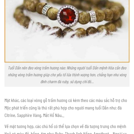
Tuổi Dần nên đeo vòng trầm hương nào: Những người tuổi Dần mệnh Hỏa cần đeo
những vòng trầm hương giúp cho yếu tố lửa thịnh vượng hơn, chẳng hạn như vòng
đính charm đá ruby, sử dụng chỉ đỏ…
Mặt khác, các loại vòng gỗ trầm hương có kèm theo các màu sắc hỗ trợ cho
Mộc phát triển cũng là thứ rất phù hợp cho người mang tuổi Dần như: đá
Citrine, Sapphire Vàng, Mắt Hổ Nâu,..
Về mặt tương hợp, các chú hổ có thể lựa chọn về đá tượng trưng cho mệnh
Hoả có màu đỏ, hồng, tím như: Ruby, Thạch Anh Hồng, Amethyst,…Ngoài ra,