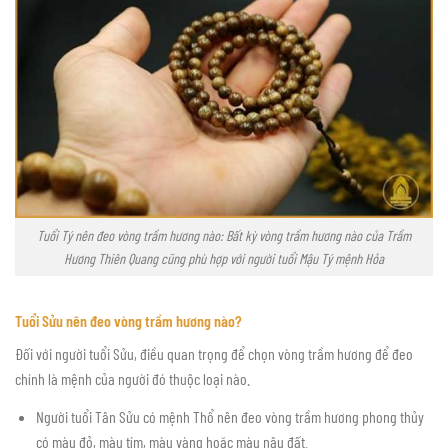
Tuổi Tý nên đeo vòng trầm hương nào: Bất kỳ vòng trầm hương nào của Trầm
Hương Thiên Quang cũng phù hợp với người tuổi Mậu Tý mệnh Hỏa
Tuổi Sửu nên đeo vòng trầm hương nào?
Đối với người tuổi Sửu, điều quan trọng để chọn vòng trầm hương để đeo
chính là mệnh của người đó thuộc loại nào.
Người tuổi Tân Sửu có mệnh Thổ nên đeo vòng trầm hương phong thủy
có màu đỏ, màu tím, màu vàng hoặc màu nâu đất.