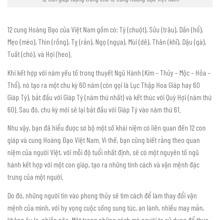
12 cung Hoàng Đạo của Việt Nam gồm có: Tý (chuột), Sửu (trâu), Dần (hổ),
Mẹo (mèo), Thìn (rồng), Tỵ (rắn), Ngọ (ngựa), Mùi (dê), Thân (khỉ), Dậu (gà),
Tuất (chó), và Hợi (heo).
Khi kết hợp với năm yếu tố trong thuyết Ngũ Hành (Kim – Thủy – Mộc – Hỏa –
Thổ), nó tạo ra một chu kỳ 60 năm (còn gọi là Lục Thập Hoa Giáp hay 60
Giáp Tý), bắt đầu với Giáp Tý (năm thứ nhất) và kết thúc với Quý Hợi (năm thứ
60). Sau đó, chu kỳ mới sẽ lại bắt đầu với Giáp Tý vào năm thứ 61.
Như vậy, bạn đã hiểu được sơ bộ một số khái niệm có liên quan đến 12 con
giáp và cung Hoàng Đạo Việt Nam. Vì thế, bạn cũng biết rằng theo quan
niệm của người Việt, với mỗi độ tuổi nhất định, sẽ có một nguyên tố ngũ
hành kết hợp với một con giáp, tạo ra những tính cách và vận mệnh đặc
trưng của một người.
Do đó, những người tin vào phong thủy sẽ tìm cách để làm thay đổi vận
mệnh của mình, với hy vọng cuộc sống sung túc, an lành, nhiều may mắn,
không âu lo, phiền não. Một trong những cách mà người ta sử dụng để thực