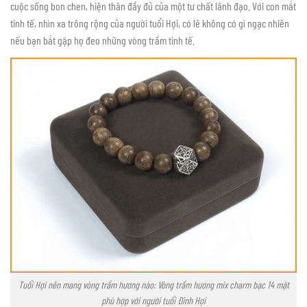
cuộc sống bon chen, hiện thân đầy đủ của một tư chất lãnh đạo. Với con mắt
tinh tế, nhìn xa trông rộng của người tuổi Hợi, có lẽ không có gì ngạc nhiên
nếu bạn bắt gặp họ đeo những vòng trầm tinh tế.
Tuổi Hợi nên mang vòng trầm hương nào: Vòng trầm hương mix charm bạc 14 mặt
phù hợp với người tuổi Đinh Hợi