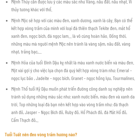
Mệnh Thủy cần được lưu ý các màu sắc như Vàng, nâu đất, nâu nhạt. Vì
thủy tương khác với thổ.
Mệnh Mộc sẽ hợp với các màu đen, xanh dương, xanh lá cây. Bạn có thể
kết hợp vòng trầm của mình với loại đá thiên thạch Tekite đen, mắt hổ
xanh đen, ngọc bích, đá ngọc lam… là vô cùng hoàn hảo. Đồng thời,
những màu mà người mệnh Mộc nên tránh là vàng sậm, nâu đất, vàng
nhạt, trắng bạc,…
Mệnh Hỏa của tuổi Đinh Dậu kỵ nhất là màu xanh nước biển và màu đen.
Một vài gợi ý cho việc lựa chọn đá quý kết hợp vòng tràm như: Emeral –
ngọc lục bảo , Jadeite – ngọc bích, Granet – ngọc hồng lựu, Tourmalines.
Mệnh Thổ tuổi Kỷ Dậu muốn phát triển đường công danh sự nghiệp nên
tránh sử dụng những màu sắc như: xanh nước biển, màu đen và xanh da
trời. Top những loại đá bạn nên kết hợp vào vòng trầm như: đá thạch
anh đỏ, Jasper – Ngọc Bích đỏ, Ruby đỏ, Hổ Phách đỏ, đá Mắt Hổ đỏ,
Cẩm Thạch đỏ,..
Tuổi Tuất nên đeo vòng trầm hương nào?