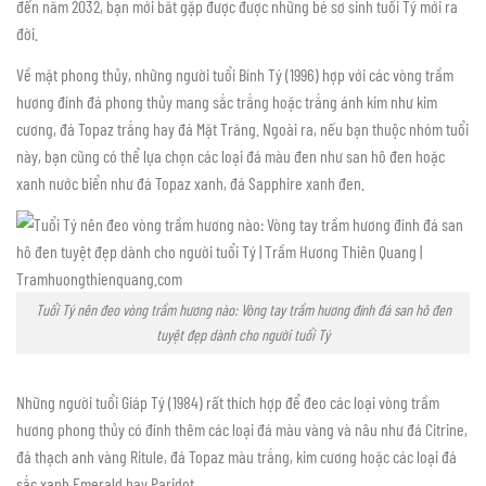
đến năm 2032, bạn mới bắt gặp được được những bé sơ sinh tuổi Tý mới ra
đời.
Về mặt phong thủy, những người tuổi Bính Tý (1996) hợp với các vòng trầm
hương đính đá phong thủy mang sắc trắng hoặc trắng ánh kim như kim
cương, đá Topaz trắng hay đá Mặt Trăng. Ngoài ra, nếu bạn thuộc nhóm tuổi
này, bạn cũng có thể lựa chọn các loại đá màu đen như san hô đen hoặc
xanh nước biển như đá Topaz xanh, đá Sapphire xanh đen.
Tuổi Tý nên đeo vòng trầm hương nào: Vòng tay trầm hương đính đá san hô đen
tuyệt đẹp dành cho người tuổi Tý
Những người tuổi Giáp Tý (1984) rất thích hợp để đeo các loại vòng trầm
hương phong thủy có đính thêm các loại đá màu vàng và nâu như đá Citrine,
đá thạch anh vàng Ritule, đá Topaz màu trắng, kim cương hoặc các loại đá
sắc xanh Emerald hay Paridot.