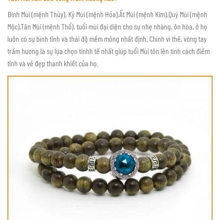
Đinh Mùi (mệnh Thủy), Kỷ Mùi (mệnh Hỏa),Ất Mùi (mệnh Kim),Quý Mùi (mệnh
Mộc),Tân Mùi (mệnh Thổ), tuổi mùi đại diện cho sự nhẹ nhàng, ôn hòa, ở họ
luôn có sự bình tĩnh và thái độ mềm mỏng nhất định. Chính vì thế, vòng tay
trầm hương là sự lựa chọn tinhh tế nhất giúp tuổi Mùi tôn lên tính cách điềm
tĩnh và vẻ đẹp thanh khiết của họ.