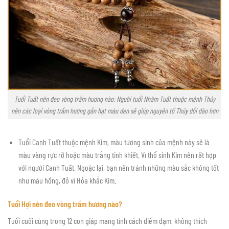
Tuổi Tuất nên đeo vòng trầm hương nào: Người tuổi Nhâm Tuất thuộc mệnh Thủy
nên các loại vòng trầm hương gắn hạt màu đen sẽ giúp nguyên tố Thủy dồi dào hơn
Tuổi Canh Tuất thuộc mệnh Kim, màu tương sinh của mệnh này sẽ là
màu vàng rực rỡ hoặc màu trắng tinh khiết. Vì thổ sinh Kim nên rất hợp
với người Canh Tuất. Ngoặc lại, bạn nên tránh những màu sắc không tốt
như màu hồng, đỏ vì Hỏa khắc Kim.
Tuổi Hợi nên đeo vòng trầm hương nào?
Tuổi cuối cùng trong 12 con giáp mang tính cách điềm đạm, không thích