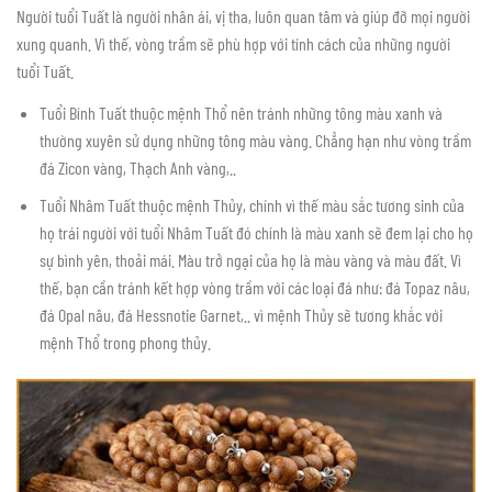
Người tuổi Tuất là người nhân ái, vị tha, luôn quan tâm và giúp đỡ mọi người
xung quanh. Vì thế, vòng trầm sẽ phù hợp với tính cách của những người
tuổi Tuất.
Tuổi Bính Tuất thuộc mệnh Thổ nên tránh những tông màu xanh và
thường xuyên sử dụng những tông màu vàng. Chẳng hạn như vòng trầm
đá Zicon vàng, Thạch Anh vàng,..
Tuổi Nhâm Tuất thuộc mệnh Thủy, chính vì thế màu sắc tương sinh của
họ trái người với tuổi Nhâm Tuất đó chính là màu xanh sẽ đem lại cho họ
sự bình yên, thoải mái. Màu trở ngại của họ là màu vàng và màu đất. Vì
thế, bạn cần tránh kết hợp vòng trầm với các loại đá như: đá Topaz nâu,
đá Opal nâu, đá Hessnotie Garnet,.. vì mệnh Thủy sẽ tương khắc với
mệnh Thổ trong phong thủy.