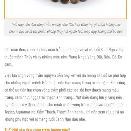
Tuổi Ngọ nên đeo vòng trầm hương nào: Các loại vòng tay gỗ trầm hương mix
charm bạc sẽ là vật phẩm phong thủy mà người tuổi Giáp Ngọ không thể bỏ qua
Các màu đen, xanh da trời, màu trắng phù hợp với ai có tuổi Bính Ngọ vì họ
thuộc mệnh Thủy và kỵ những màu như: Vàng Nhạt, Vàng Đất, Nâu, Đỏ, Da
cam..
Việc lựa chọn vòng trầm nguyên bản hay kêt với đá mang sắc đỏ sẽ phù hợp
cho những người mệnh Hỏa hoặc nếu bạn mang trong mình mệnh Kim cũng
có thể ưu tiên lựa chọn vòng trầm phối các loại đá hay thạch mang màu
trắng, xám như: ngọc trai, thạch anh trắng,.. Một điều đáng lưu ý rằng nếu
bạn đang có ý định sở hữu cho mình chiếc vòng trầm phối các loại đó như:
Topaz, Aquamarine, Cẩm Thạch, Thạch Anh Xanh,.. thì nên xem xét lại vì nó
không phù hợp với ai mang tuổi Canh Ngọ đâu nhé.
Tuổi Mùi nên đeo vòng trầm hương nào?