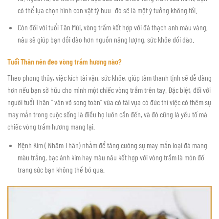
có thể lựa chọn hình con vật tỳ hưu -đó sẽ là một ý tưởng không tồi.
Còn đối với tuổi Tân Mùi, vòng trầm kết hợp với đá thạch anh màu vàng,
nâu sẽ giúp bạn dồi dào hơn nguồn năng lượng, sức khỏe dồi dào.
Tuổi Thân nên đeo vòng trầm hương nào?
Theo phong thủy, việc kích tài vận, sức khỏe, giúp tâm thanh tịnh sẽ dễ dàng
hơn nếu bạn sỡ hữu cho mình một chiếc vòng trầm trên tay. Đặc biệt, đối với
người tuổi Thân “ văn võ song toàn” vừa có tài vựa có đức thì việc có thêm sự
may mắn trong cuộc sống là điều họ luôn cần đến, và đó cũng là yếu tố mà
chiếc vòng trầm hương mang lại.
Mệnh Kim ( Nhâm Thân) nhằm để tăng cường sự may mắn loại đá mang
màu trắng, bạc ánh kim hay màu nâu kết hợp với vòng trầm là món đố
trang sức bạn không thể bỏ qua.