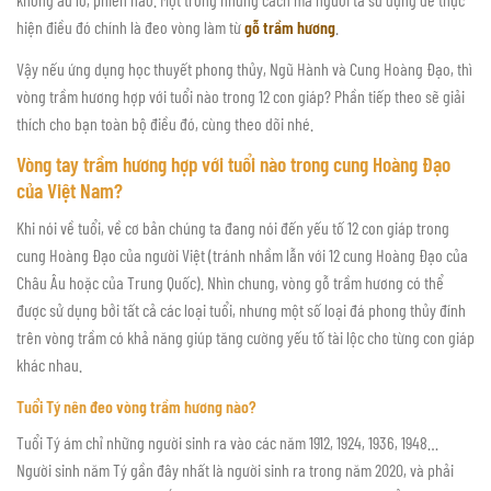
hiện điều đó chính là đeo vòng làm từ
gỗ trầm hương
.
Vậy nếu ứng dụng học thuyết phong thủy, Ngũ Hành và Cung Hoàng Đạo, thì
vòng trầm hương hợp với tuổi nào trong 12 con giáp? Phần tiếp theo sẽ giải
thích cho bạn toàn bộ điều đó, cùng theo dõi nhé.
Vòng tay trầm hương hợp với tuổi nào trong cung Hoàng Đạo
của Việt Nam?
Khi nói về tuổi, về cơ bản chúng ta đang nói đến yếu tố 12 con giáp trong
cung Hoàng Đạo của người Việt (tránh nhầm lẫn với 12 cung Hoàng Đạo của
Châu Âu hoặc của Trung Quốc). Nhìn chung, vòng gỗ trầm hương có thể
được sử dụng bởi tất cả các loại tuổi, nhưng một số loại đá phong thủy đính
trên vòng trầm có khả năng giúp tăng cường yếu tố tài lộc cho từng con giáp
khác nhau.
Tuổi Tý nên đeo vòng trầm hương nào?
Tuổi Tý ám chỉ những người sinh ra vào các năm 1912, 1924, 1936, 1948…
Người sinh năm Tý gần đây nhất là người sinh ra trong năm 2020, và phải