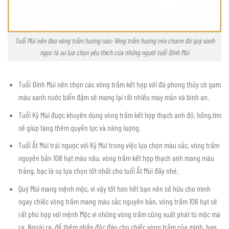
Tuổi Mùi nên đeo vòng trầm hương nào: Vòng trầm hương mix charm đá quý xanh
ngọc là sự lựa chọn yêu thích của những người tuổi Đinh Mùi
Tuổi Đinh Mùi nên chọn các vòng trầm kết hợp với đá phong thủy có gam
màu xanh nước biển đậm sẽ mang lại rất nhiều may mắn và bình an.
Tuổi Kỷ Mùi được khuyên dùng vòng trầm kết hợp thạch anh đỏ, hồng,tím
sẽ giúp tăng thêm quyền lực và năng lượng.
Tuổi Ất Mùi trái ngược với Kỷ Mùi trong việc lựa chọn màu sắc, vòng trầm
nguyên bản 108 hạt màu nâu, vòng trầm kết hợp thạch anh mang màu
trắng, bạc là sự lựa chọn tốt nhất cho tuổi Ất Mùi đấy nhé.
Quý Mùi mang mệnh mộc, vì vậy tốt hơn hết bạn nên sở hữu cho mình
ngay chiếc vòng trầm mang màu sắc nguyên bản, vòng trầm 108 hạt sẽ
rất phù hợp với mệnh Mộc vì những vòng trầm cũng xuất phát từ mộc mà
ra. Ngoài ra, để thêm phần độc đáo cho chiếc vòng trầm của mình, bạn