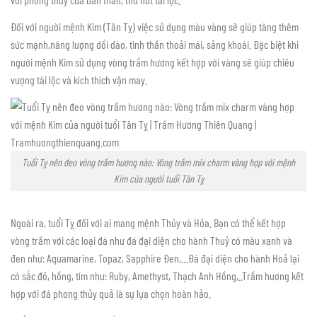
Đối với người mệnh Kim (Tân Tỵ) việc sử dụng màu vàng sẽ giúp tăng thêm
sức mạnh,năng lượng dồi dào, tinh thần thoải mái, sảng khoái. Đặc biệt khi
người mệnh Kim sử dụng vòng trầm hương kết hợp với vàng sẽ giúp chiêu
vượng tài lộc và kích thích vận may.
Tuổi Tỵ nên đeo vòng trầm hương nào: Vòng trầm mix charm vàng hợp với mệnh
Kim của người tuổi Tân Tỵ
Ngoài ra, tuổi Tỵ đối với ai mang mệnh Thủy và Hỏa. Bạn có thể kết hợp
vòng trầm với các loại đá như đá đại diện cho hành Thuỷ có màu xanh và
đen như: Aquamarine, Topaz, Sapphire Đen,…Đá đại diện cho hành Hoả lại
có sắc đỏ, hồng, tím như: Ruby, Amethyst, Thạch Anh Hồng,..Trầm hương kết
hợp với đá phong thủy quả là sự lựa chọn hoàn hảo.