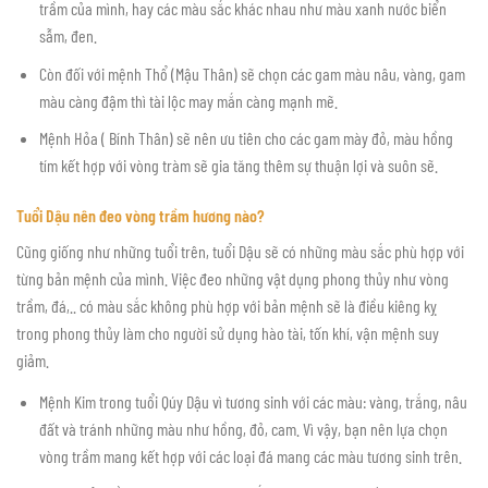
trầm của mình, hay các màu sắc khác nhau như màu xanh nước biển
sẫm, đen.
Còn đối với mệnh Thổ (Mậu Thân) sẽ chọn các gam màu nâu, vàng, gam
màu càng đậm thì tài lộc may mắn càng mạnh mẽ.
Mệnh Hỏa ( Bính Thân) sẽ nên ưu tiên cho các gam mày đỏ, màu hồng
tím kết hợp với vòng tràm sẽ gia tăng thêm sự thuận lợi và suôn sẽ.
Tuổi Dậu nên đeo vòng trầm hương nào?
Cũng giống như những tuổi trên, tuổi Dậu sẽ có những màu sắc phù hợp với
từng bản mệnh của mình. Việc đeo những vật dụng phong thủy như vòng
trầm, đá,.. có màu sắc không phù hợp với bản mệnh sẽ là điều kiêng kỵ
trong phong thủy làm cho người sử dụng hào tài, tốn khí, vận mệnh suy
giảm.
Mệnh Kim trong tuổi Qúy Dậu vì tương sinh với các màu: vàng, trắng, nâu
đất và tránh những màu như hồng, đỏ, cam. Vì vậy, bạn nên lựa chọn
vòng trầm mang kết hợp với các loại đá mang các màu tương sinh trên.