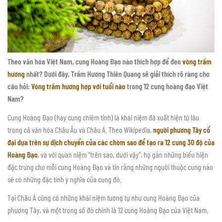
Theo văn hóa Việt Nam, cung Hoàng Đạo nào thích hợp để đeo
vòng trầm
hương
nhất? Dưới đây, Trầm Hương Thiên Quang sẽ giải thích rõ ràng cho
câu hỏi:
Vòng trầm hương hợp với tuổi nào
trong 12 cung hoàng đạo Việt
Nam?
Cung Hoàng Đạo (hay cung chiêm tinh) là khái niệm đã xuất hiện từ lâu
trong cả văn hóa Châu Âu và Châu Á. Theo Wikipedia,
người phương Tây cổ
đại dựa trên sự dịch chuyển của các chòm sao để tạo ra 12 cung 30 độ của
Hoàng Đạo
, và với quan niệm “trên sao, dưới vậy”, họ gắn những biểu hiện
đặc trưng cho mỗi cung Hoàng Đạo và tin rằng những người thuộc cung nào
sẽ có những đặc tính ý nghĩa của cung đó.
Tại Châu Á cũng có những khái niệm tương tự như cung Hoàng Đạo của
phương Tây, và một trong số đó chính là 12 cung Hoàng Đạo của Việt Nam.