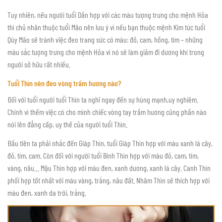
Tuy nhiên, nếu người tuổi Dần hợp với các màu tượng trưng cho mệnh Hỏa
thì chủ nhân thuộc tuổi Mão nên lưu ý vì nếu bạn thuộc mệnh Kim tức tuổi
Qúy Mão sẽ tránh việc đeo trang sức có màu: đỏ, cam, hồng, tím – những
màu sắc tượng trưng cho mệnh Hỏa vì nó sẽ làm giảm đi dương khí trong
người sở hữu rất nhiều.
Tuổi Thìn nên đeo vòng trầm hương nào?
Đối với tuổi người tuổi Thìn ta nghĩ ngay đến sự hùng mạnh,uy nghiêm.
Chính vì thếm việc có cho mình chiếc vòng tay trầm hương cũng phần nào
nói lên đẳng cấp, uy thế của người tuổi Thìn.
Đầu tiên ta phải nhắc đến Giáp Thìn, tuổi Giáp Thìn hợp với màu xanh lá cây,
đỏ, tím, cam. Còn đối với người tuổi Bính Thìn hợp với màu đỏ, cam, tím,
vàng, nâu… Mậu Thìn hợp với màu đen, xanh dương, xanh lá cây. Canh Thìn
phối hợp tốt nhất với màu vàng, trắng, nâu đất. Nhâm Thìn sẽ thích hợp với
màu đen, xanh da trời, trắng.