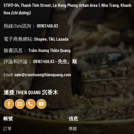
STH17-04, Thanh Tinh Street, Le Hong Phong Urban Area 1, Nha Trang, Khanh
Hoa
(chỉ đường).
熱線/Zalo諮詢：
09167.456.83
電子商務網站:
Shopee
,
Tiki
,
Lazada
臉書訊息：
Trầm Hương Thiên Quang
評論和評論：
09167.456.83 - 先生。顺
Email:
sale@tramhuongthienquang.com
連接 THIEN QUANG 沉香木
帳號
信息
訂單
導購