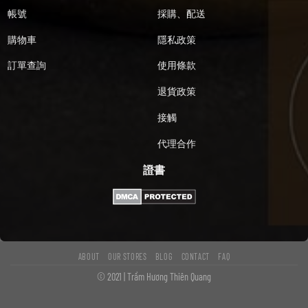
帳號
採購、配送
購物車
隱私政策
訂單查詢
使用條款
退貨政策
接觸
代理合作
證書
ABOUT
OUR STORES
BLOG
CONTACT
FAQ
© 2021 | Trầm Hương Thiên Quang