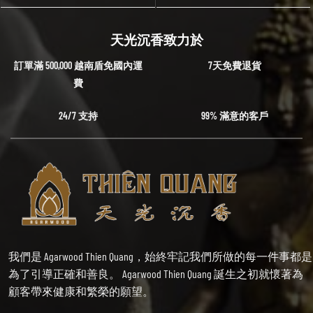
天光沉香致力於
訂單滿 500,000 越南盾免國內運
7天免費退貨
費
24/7 支持
99% 滿意的客戶
我們是 Agarwood Thien Quang，始終牢記我們所做的每一件事都是
為了引導正確和善良。 Agarwood Thien Quang 誕生之初就懷著為
顧客帶來健康和繁榮的願望。