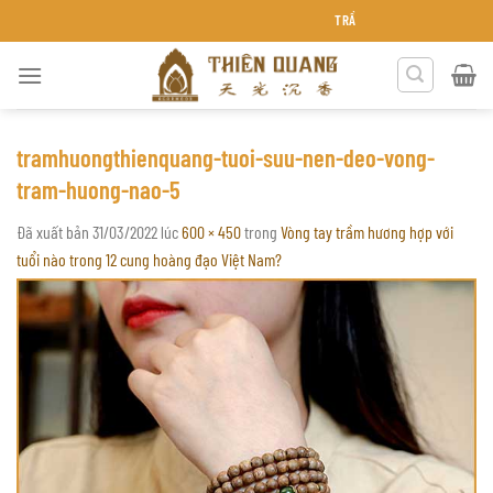
Chuyển
TRẦM HƯƠNG THIÊN QUANG KHÁN
đến
nội
dung
tramhuongthienquang-tuoi-suu-nen-deo-vong-
tram-huong-nao-5
Đã xuất bản
31/03/2022
lúc
600 × 450
trong
Vòng tay trầm hương hợp với
tuổi nào trong 12 cung hoàng đạo Việt Nam?