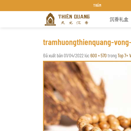
Chuyển
TRẦM HƯƠNG THIÊN QUANG KHÁNH 
đến
沉香礼盒
nội
dung
tramhuongthienquang-vong-
Đã xuất bản
01/04/2022
lúc
600 × 570
trong
Top 7+ 