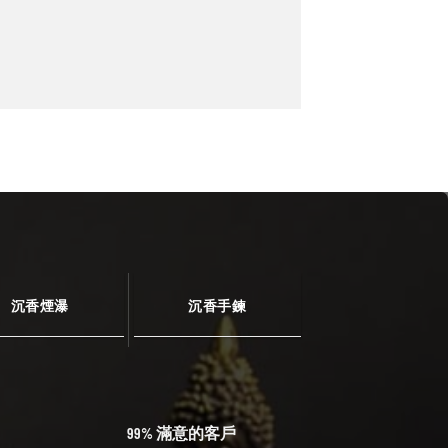
沉香煙瀑
沉香手鍊
99% 滿意的客戶