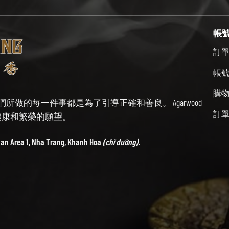
帳
訂
帳
購
始終牢記我們所做的每一件事都是為了引導正確和善良。 Agarwood
訂
帶來健康和繁榮的願望。
ban Area 1, Nha Trang, Khanh Hoa
(chỉ đường).