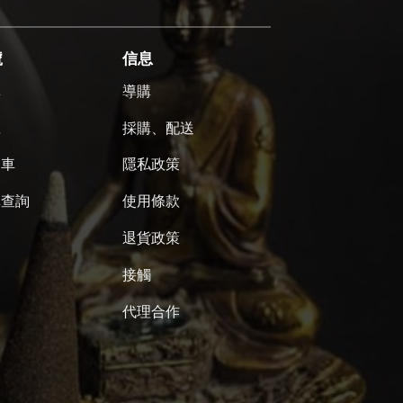
號
信息
單
導購
號
採購、配送
物車
隱私政策
單查詢
使用條款
退貨政策
接觸
代理合作