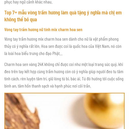
phục hay ngữ cảnh khác nhau.
Top 7+ mẫu vòng trầm hương làm quà tặng ý nghĩa mà chị em
không thể bỏ qua
Vòng tay trầm hương nữ tính mix charm hoa sen
Vòng tay trầm hương mix charm hoa sen dành cho nữ là vật phẩm phong
thủy có ý nghĩa rất lớn. Hoa sen được coi là quốc hoa của Việt Nam, nó còn
là loài hoa biểu trưng cho đạo Phật…
Charm hoa sen vàng 24K không chỉ được coi như một loại trang sức quý, khi
đeo trên tay kết hợp cùng trầm hương còn có ý nghĩa giúp người đeo tu tâm
tính cách, rèn luyện tâm trí, giữ lòng từ bi, bác ái. Từ đó hướng tới cuộc sống
bình an, tâm hồn thanh sạch và hạnh phúc nơi cõi trần.