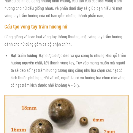
Mặc dù có nhiều dạng nhưng nhìn chung, cấu tạo của các loại vòng trầm
hương cho nữ đều giống nhau, và phần dưới đây sẽ giúp bạn hiểu rõ một
vòng tay trầm hương của nữ bao gồm những thành phần nào.
Cấu tạo vòng tay trầm hương nữ
Cũng giống với các loại vòng tay thông thường, một vòng tay trầm hương
dành cho nữ cũng gồm ba bộ phận chính:
Hạt trầm hương
. Hạt được được đẽo và gia công từ những khối gỗ trầm
hương nguyên chất, kết thành vòng tay. Tùy vào mong muốn mà người
ta sẽ đeo số hạt trầm hương tương ứng cũng như lựa chọn các hạt có
kích thước phù hợp. Đối với nữ, người ta có xu hướng lựa chọn các vòng
có hạt trầm kích thước nhỏ khoảng 4 – 6 ly.