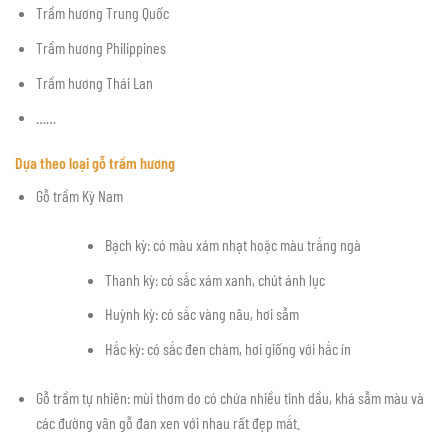
Trầm hương Trung Quốc
Trầm hương Philippines
Trầm hương Thái Lan
……
Dựa theo loại gỗ trầm hương
Gỗ trầm Kỳ Nam
Bạch kỳ: có màu xám nhạt hoặc màu trắng ngà
Thanh kỳ: có sắc xám xanh, chút ánh lục
Huỳnh kỳ: có sắc vàng nâu, hơi sẫm
Hắc kỳ: có sắc đen chàm, hơi giống với hắc ín
Gỗ trầm tự nhiên: mùi thơm do có chứa nhiều tinh dầu, khá sẫm màu và
các đường vân gỗ đan xen với nhau rất đẹp mắt.