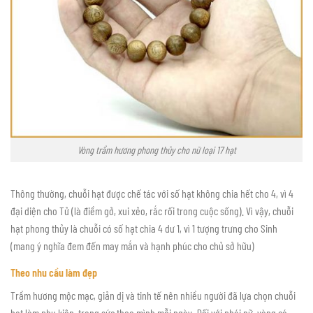
Vòng trầm hương phong thủy cho nữ loại 17 hạt
Thông thường, chuỗi hạt được chế tác với số hạt không chia hết cho 4, vì 4
đại diện cho Tử (là điềm gở, xui xẻo, rắc rối trong cuộc sống). Vì vậy, chuỗi
hạt phong thủy là chuỗi có số hạt chia 4 dư 1, vì 1 tượng trưng cho Sinh
(mang ý nghĩa đem đến may mắn và hạnh phúc cho chủ sở hữu)
Theo nhu cầu làm đẹp
Trầm hương mộc mạc, giản dị và tinh tế nên nhiều người đã lựa chọn chuỗi
hạt làm phụ kiện, trang sức theo mình mỗi ngày. Đối với phái nữ, vòng có