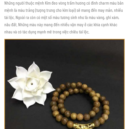
Những người thuộc mệnh Kim đeo vòng trầm hương có đính charm màu bản
mệnh là màu trắng (tượng trưng cho kim loại) sẽ mang đến may mắn, nhiều
tài lộc. Ngoài ra còn có một số màu tương sinh như là màu vàng, ghi xám,
nâu đất. Những màu này mang đến nhiều vận may ở các khía cạnh khác
nhau và có tác dụng mạnh mẽ trong việc chiêu tài lộc.