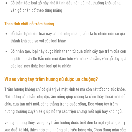
Gỗ trầm tốc: loại gỗ này khá ít tinh dầu nên bề mặt thường khô, cứng,
vân gỗ phân bố theo từng mảng
Theo tính chất gỗ trầm hương
Gỗ trầm tự nhiên: loại này có mùi nhẹ nhàng, ấm, là tự nhiên nên có giá
thành khá cao so với các loại khác
Gỗ nhân tạo: loại này được hình thành từ quá trình cấy tạo trầm của con
người lên cây Dó Bầu nên mùi đậm hơn và màu khá sẫm, vân gỗ dày. giá
của loại này thấp hơn loại gỗ tự nhiên
Vì sao vòng tay trầm hương nữ được ưa chuộng?
Trầm hương không chỉ có giá trị về mặt kinh tế mà còn rất tốt cho sức khỏe.
Mùi hương của trầm nhẹ dịu, ấm nồng giúp chúng ta cảm thấy thoải mái, dễ
chịu, xua tan mệt mỏi, căng thẳng trong cuộc sống. Đeo vòng tay trầm
hương thường xuyên sẽ giúp hỗ trợ các triệu chứng mất ngủ hay khó ngủ.
Về mặt phong thủy, vòng tay trầm hương được biết đến là một vật có giá trị
xua đuổi tà khí, thích hợp cho những ai bị yếu bóng vía. Chọn đúng màu sắc,