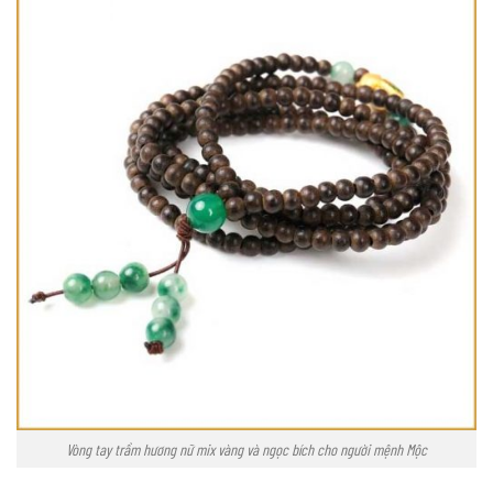
Vòng tay trầm hương nữ mix vàng và ngọc bích cho người mệnh Mộc