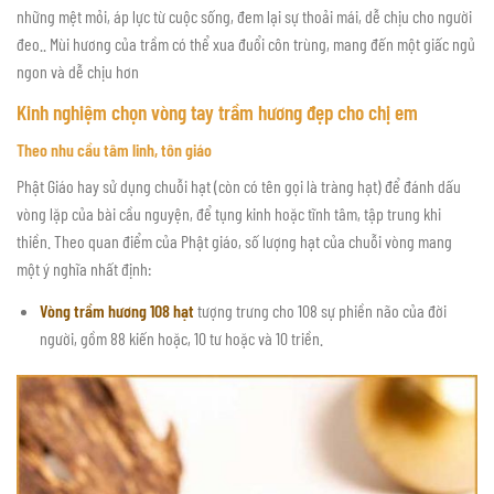
những mệt mỏi, áp lực từ cuộc sống, đem lại sự thoải mái, dễ chịu cho người
đeo.. Mùi hương của trầm có thể xua đuổi côn trùng, mang đến một giấc ngủ
ngon và dễ chịu hơn
Kinh nghiệm chọn vòng tay trầm hương đẹp cho chị em
Theo nhu cầu tâm linh, tôn giáo
Phật Giáo hay sử dụng chuỗi hạt (còn có tên gọi là tràng hạt) để đánh dấu
vòng lặp của bài cầu nguyện, để tụng kinh hoặc tĩnh tâm, tập trung khi
thiền. Theo quan điểm của Phật giáo, số lượng hạt của chuỗi vòng mang
một ý nghĩa nhất định:
Vòng trầm hương 108 hạt
tượng trưng cho 108 sự phiền não của đời
người, gồm 88 kiến hoặc, 10 tư hoặc và 10 triền.