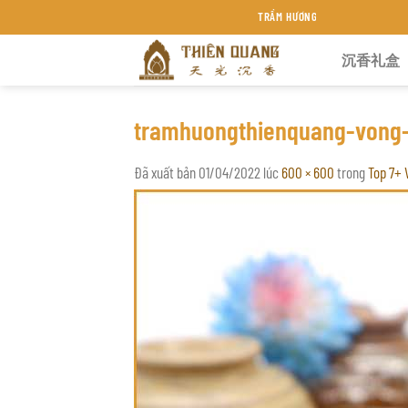
Chuyển
TRẦM HƯƠNG THIÊN QUANG KHÁNH HÒA
đến
沉香礼盒
nội
dung
tramhuongthienquang-vong-
Đã xuất bản
01/04/2022
lúc
600 × 600
trong
Top 7+ 