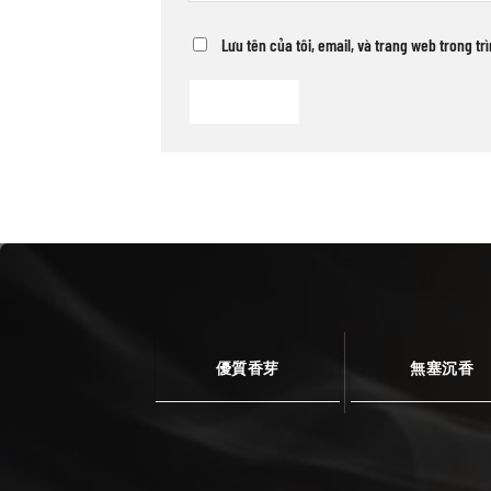
Lưu tên của tôi, email, và trang web trong tr
優質香芽
無塞沉香