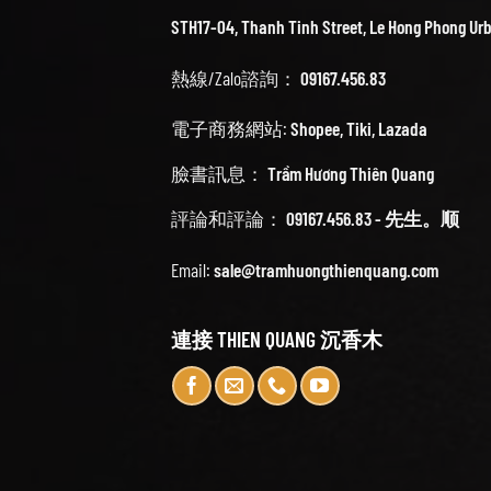
STH17-04, Thanh Tinh Street, Le Hong Phong Ur
熱線/Zalo諮詢：
09167.456.83
電子商務網站:
Shopee
,
Tiki
,
Lazada
臉書訊息：
Trầm Hương Thiên Quang
評論和評論：
09167.456.83 - 先生。顺
Email:
sale@tramhuongthienquang.com
連接 THIEN QUANG 沉香木