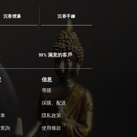
沉香煙瀑
沉香手鍊
99% 滿意的客戶
號
信息
單
導購
號
採購、配送
物車
隱私政策
單查詢
使用條款