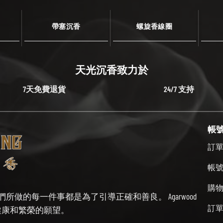
帶塞沉香
螺旋香線圈
天光沉香致力於
7天免費退貨
24/7 支持
帳
訂
帳
購
始終牢記我們所做的每一件事都是為了引導正確和善良。 Agarwood
訂
帶來健康和繁榮的願望。