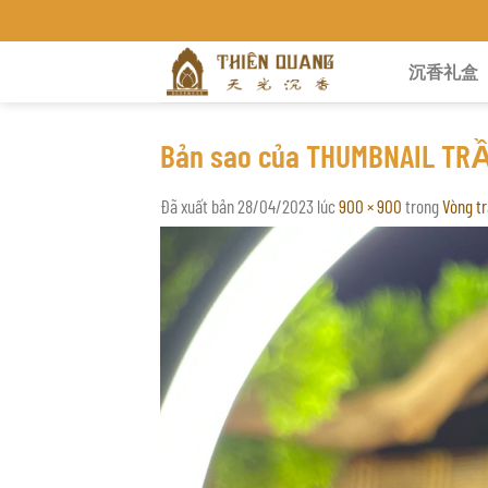
Chuyển
TRẦM HƯƠNG THIÊN QUANG KHÁNH H
đến
沉香礼盒
nội
dung
Bản sao của THUMBNAIL TRÂ
Đã xuất bản
28/04/2023
lúc
900 × 900
trong
Vòng tr