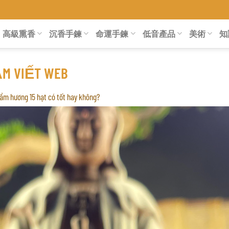
ÒA
高級熏香
沉香手鍊
命運手鍊
低音產品
美術
知
̀M VIẾT WEB
ầm hương 15 hạt có tốt hay không?