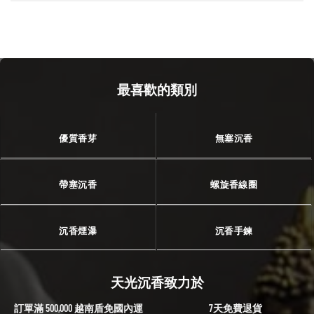
最喜歡的類別
優質香芽
無塞沉香
帶塞沉香
螺旋香線圈
沉香煙瀑
沉香手鍊
天光沉香致力於
訂單滿 500,000 越南盾免國內運
7天免費退貨