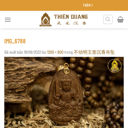
Chuyển
TRẦM HƯƠNG THIÊN QUANG KHÁNH H
đến
nội
dung
IMG_6788
Đã xuất bản
19/08/2022
lúc
1200 × 800
trong
不动明王形沉香吊坠