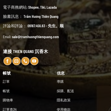
電子商務網站:
Shopee
,
Tiki
,
Lazada
臉書訊息：
Trầm Hương Thiên Quang
評論和評論：
09167.456.83 - 先生。顺
Email:
sale@tramhuongthienquang.com
連接 THIEN QUANG 沉香木
帳號
信息
訂單
導購
帳號
採購、配送
購物車
隱私政策
訂單查詢
使用條款