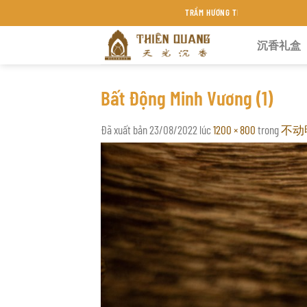
Chuyển
TRẦM HƯƠNG THIÊN QUANG KHÁNH HÒA
đến
沉香礼盒
nội
dung
Bất Động Minh Vương (1)
Đã xuất bản
23/08/2022
lúc
1200 × 800
trong
不动