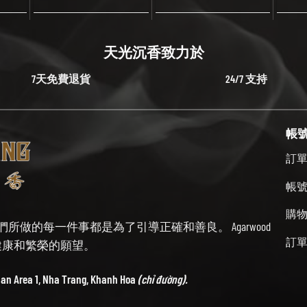
天光沉香致力於
7天免費退貨
24/7 支持
帳
訂
帳
購
始終牢記我們所做的每一件事都是為了引導正確和善良。 Agarwood
訂
帶來健康和繁榮的願望。
ban Area 1, Nha Trang, Khanh Hoa
(chỉ đường).