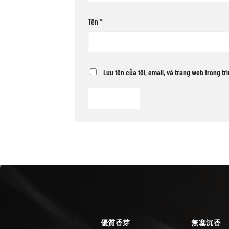
Tên
*
Lưu tên của tôi, email, và trang web trong tr
優質香芽
無塞沉香