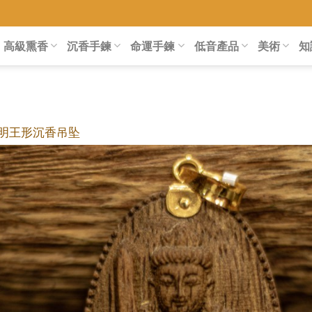
高級熏香
沉香手鍊
命運手鍊
低音產品
美術
知
明王形沉香吊坠