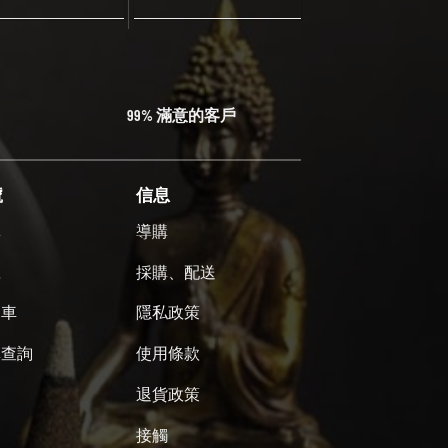
99% 滿意的客戶
號
信息
單
導購
號
採購、配送
物車
隱私政策
單查詢
使用條款
退貨政策
接觸