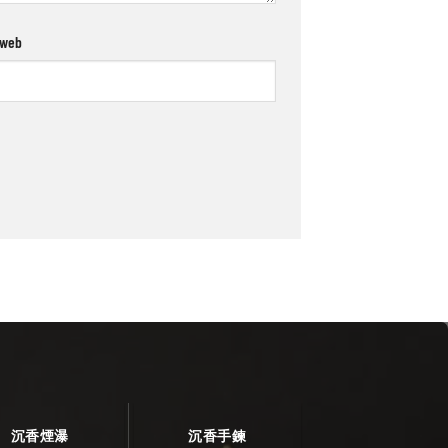
 web
沉香煙瀑
沉香手鍊