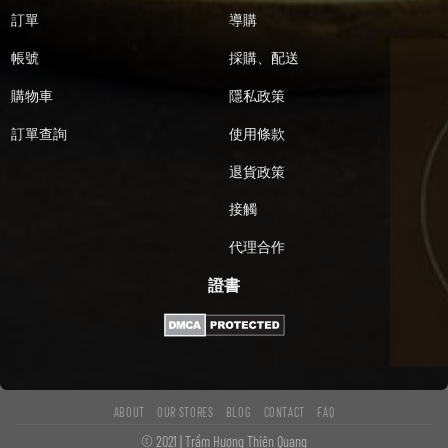
訂單
導購
帳號
採購、配送
購物車
隱私政策
訂單查詢
使用條款
退貨政策
接觸
代理合作
證書
ABOUT
OUR STORES
BLOG
CONTACT
FAQ
© 2021 | Trầm Hương Thiên Quang