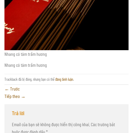
Nhang có tăm trầm hương
Nhang có tăm trầm hương
Trackback đã bị đóng, nhưng bạn có thể
đăng bình luận
.
←
Trước
Tiếp theo
→
Trả lời
Email của bạn sẽ không được hiển thị công khai.
Các trường bắt
buộc được đánh dấu
*