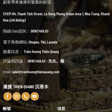
顧客帶來健康和繁榮的願望。
STH17-04, Thanh Tinh Street, Le Hong Phong Urban Area 1, Nha Trang, Khanh
Hoa
(chỉ đường).
熱線/Zalo諮詢：
09167.456.83
電子商務網站:
Shopee
,
Tiki
,
Lazada
臉書訊息：
Trầm Hương Thiên Quang
評論和評論：
09167.456.83 - 先生。顺
Email:
sale@tramhuongthienquang.com
連接 THIEN QUANG 沉香木
帳號
信息