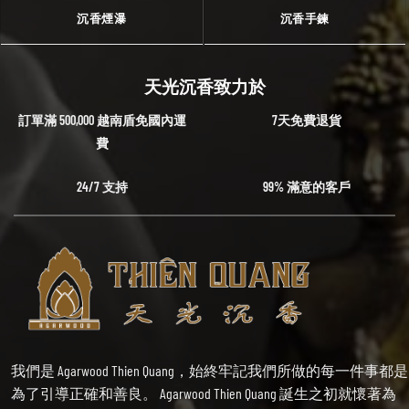
沉香煙瀑
沉香手鍊
天光沉香致力於
訂單滿 500,000 越南盾免國內運
7天免費退貨
費
24/7 支持
99% 滿意的客戶
我們是 Agarwood Thien Quang，始終牢記我們所做的每一件事都是
為了引導正確和善良。 Agarwood Thien Quang 誕生之初就懷著為