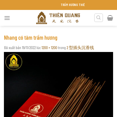
Chuyển
TRẦM HƯƠNG THIÊN QUANG KHÁNH HÒA
đến
nội
dung
Nhang có tăm trầm hương
Đã xuất bản
19/11/2022
lúc
1200 × 1200
trong
2 型插头沉香线