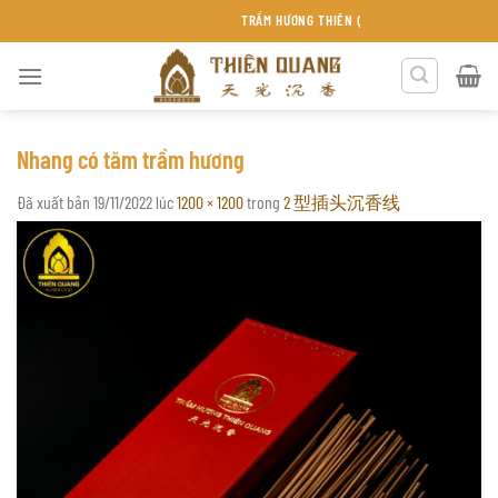
Chuyển
TRẦM HƯƠNG THIÊN QUANG KHÁNH HÒA
đến
nội
dung
Nhang có tăm trầm hương
Đã xuất bản
19/11/2022
lúc
1200 × 1200
trong
2 型插头沉香线