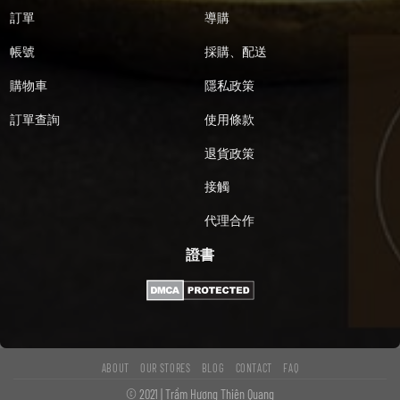
訂單
導購
帳號
採購、配送
購物車
隱私政策
訂單查詢
使用條款
退貨政策
接觸
代理合作
證書
ABOUT
OUR STORES
BLOG
CONTACT
FAQ
© 2021 | Trầm Hương Thiên Quang