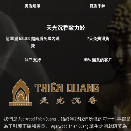
沉香煙瀑
沉香手鍊
天光沉香致力於
訂單滿 500,000 越南盾免國內運
7天免費退貨
費
24/7 支持
99% 滿意的客戶
我們是 Agarwood Thien Quang，始終牢記我們所做的每一件事都是
為了引導正確和善良。 Agarwood Thien Quang 誕生之初就懷著為