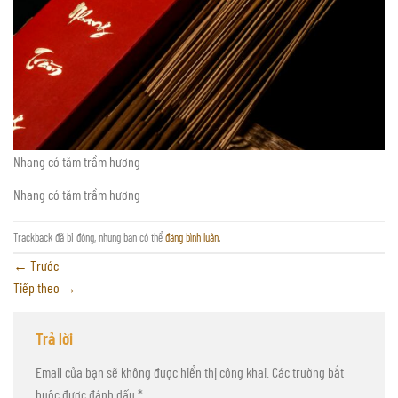
Nhang có tăm trầm hương
Nhang có tăm trầm hương
Trackback đã bị đóng, nhưng bạn có thể
đăng bình luận
.
←
Trước
Tiếp theo
→
Trả lời
Email của bạn sẽ không được hiển thị công khai.
Các trường bắt
buộc được đánh dấu
*