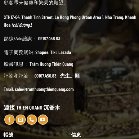
顧客帶來健康和繁榮的願望。
STH17-04, Thanh Tinh Street, Le Hong Phong Urban Area 1, Nha Trang, Khanh
Hoa
(chỉ đường).
熱線/Zalo諮詢：
09167.456.83
電子商務網站:
Shopee
,
Tiki
,
Lazada
臉書訊息：
Trầm Hương Thiên Quang
評論和評論：
09167.456.83 - 先生。顺
Email:
sale@tramhuongthienquang.com
連接 THIEN QUANG 沉香木
帳號
信息