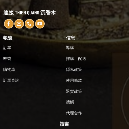
連接 THIEN QUANG 沉香木
帳號
信息
訂單
導購
帳號
採購、配送
購物車
隱私政策
訂單查詢
使用條款
退貨政策
接觸
代理合作
證書