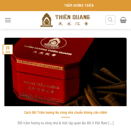
Chuyển
TRẦM HƯƠNG THIÊN QUANG KHÁNH HÒA
đến
nội
dung
26
Th11
Cách đốt Trầm hương Nụ xông nhà chuẩn không cần chỉnh
Đốt trầm hương nụ xông nhà là một tập quán lâu đời ở Việt Nam [...]