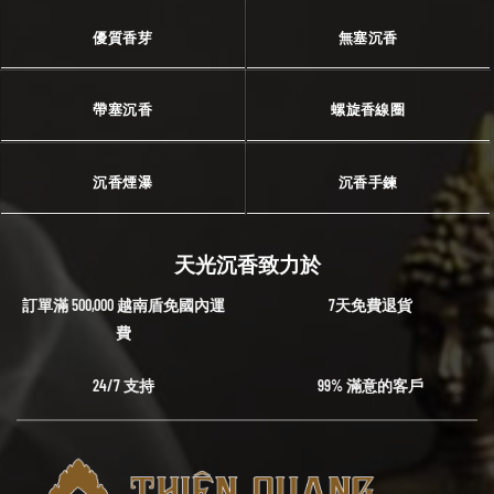
優質香芽
無塞沉香
帶塞沉香
螺旋香線圈
沉香煙瀑
沉香手鍊
天光沉香致力於
訂單滿 500,000 越南盾免國內運
7天免費退貨
費
24/7 支持
99% 滿意的客戶