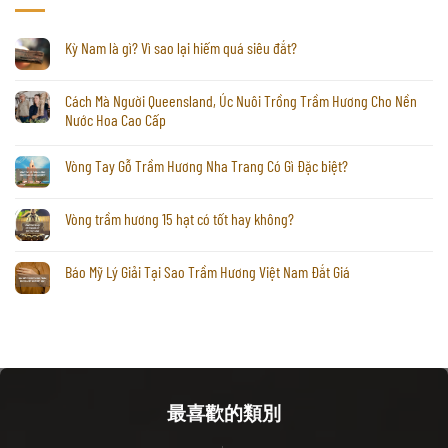
Kỳ Nam là gì? Vì sao lại hiếm quá siêu đắt?
Cách Mà Người Queensland, Úc Nuôi Trồng Trầm Hương Cho Nền
Nước Hoa Cao Cấp
Vòng Tay Gỗ Trầm Hương Nha Trang Có Gì Đặc biệt?
Vòng trầm hương 15 hạt có tốt hay không?
Báo Mỹ Lý Giải Tại Sao Trầm Hương Việt Nam Đắt Giá
最喜歡的類別