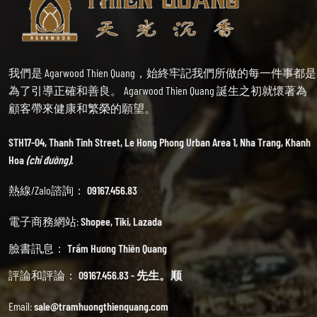
我們是 Agarwood Thien Quang，始終牢記我們所做的每一件事都是
為了引導正確和善良。 Agarwood Thien Quang 誕生之初就懷著為
顧客帶來健康和繁榮的願望。
STH17-04, Thanh Tinh Street, Le Hong Phong Urban Area 1, Nha Trang, Khanh
Hoa
(chỉ đường).
熱線/Zalo諮詢：
09167.456.83
電子商務網站:
Shopee
,
Tiki
,
Lazada
臉書訊息：
Trầm Hương Thiên Quang
評論和評論：
09167.456.83 - 先生。顺
Email:
sale@tramhuongthienquang.com