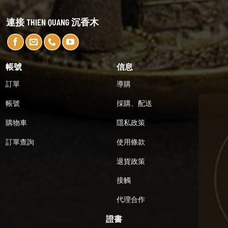
連接 THIEN QUANG 沉香木
帳號
信息
訂單
導購
帳號
採購、配送
購物車
隱私政策
訂單查詢
使用條款
退貨政策
接觸
代理合作
證書