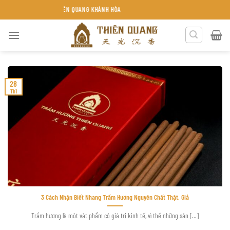
Chuyển
TRẦM HƯƠNG THIÊN QUANG KHÁNH HÒA
đến
nội
dung
28
Th1
3 Cách Nhận Biết Nhang Trầm Hương Nguyên Chất Thật, Giả
Trầm hương là một vật phẩm có giá trị kinh tế, vì thế những sản [...]