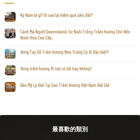
Kỳ Nam là gì? Vì sao lại hiếm quá siêu đắt?
Cách Mà Người Queensland, Úc Nuôi Trồng Trầm Hương Cho Nền
Nước Hoa Cao Cấp
Vòng Tay Gỗ Trầm Hương Nha Trang Có Gì Đặc biệt?
Vòng trầm hương 15 hạt có tốt hay không?
Báo Mỹ Lý Giải Tại Sao Trầm Hương Việt Nam Đắt Giá
最喜歡的類別