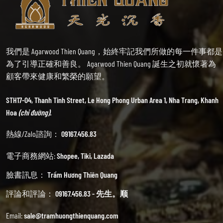
我們是 Agarwood Thien Quang，始終牢記我們所做的每一件事都是
為了引導正確和善良。 Agarwood Thien Quang 誕生之初就懷著為
顧客帶來健康和繁榮的願望。
STH17-04, Thanh Tinh Street, Le Hong Phong Urban Area 1, Nha Trang, Khanh
Hoa
(chỉ đường).
熱線/Zalo諮詢：
09167.456.83
電子商務網站:
Shopee
,
Tiki
,
Lazada
臉書訊息：
Trầm Hương Thiên Quang
評論和評論：
09167.456.83 - 先生。顺
Email:
sale@tramhuongthienquang.com