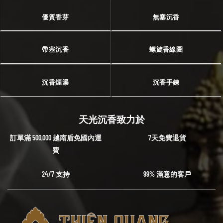
優質香芽
無塞沉香
帶塞沉香
螺旋香線圈
沉香煙瀑
沉香手鍊
天光沉香致力於
訂單滿 500,000 越南盾免國內運
7天免費退貨
費
24/7 支持
99% 滿意的客戶