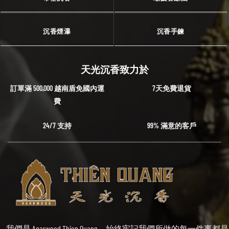
沉香煙瀑
沉香手鍊
天光沉香致力於
訂單滿 500,000 越南盾免國內運
7天免費退貨
費
24/7 支持
99% 滿意的客戶
我們是 Agarwood Thien Quang，始終牢記我們所做的每一件事都是