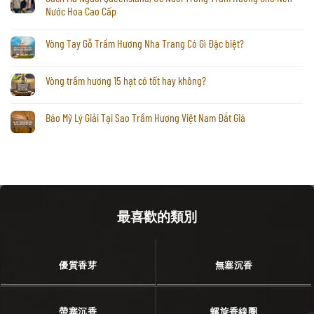
Nước Hoa Cao Cấp
Vòng Tay Gỗ Trầm Hương Nha Trang Có Gì Đặc biệt?
Vòng trầm hương 15 hạt có tốt hay không?
Báo Mỹ Lý Giải Tại Sao Trầm Hương Việt Nam Đắt Giá
最喜歡的類別
優質香芽
無塞沉香
帶塞沉香
螺旋香線圈