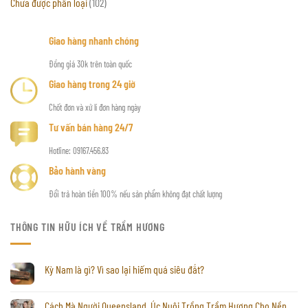
Chưa được phân loại
(102)
Giao hàng nhanh chóng
Đồng giá 30k trên toàn quốc
Giao hàng trong 24 giờ
Chốt đơn và xử lí đơn hàng ngày
Tư vấn bán hàng 24/7
Hotline: 09167.456.83
Bảo hành vàng
Đổi trả hoàn tiền 100% nếu sản phẩm không đạt chất lượng
THÔNG TIN HỮU ÍCH VỀ TRẦM HƯƠNG
Kỳ Nam là gì? Vì sao lại hiếm quá siêu đắt?
Cách Mà Người Queensland, Úc Nuôi Trồng Trầm Hương Cho Nền