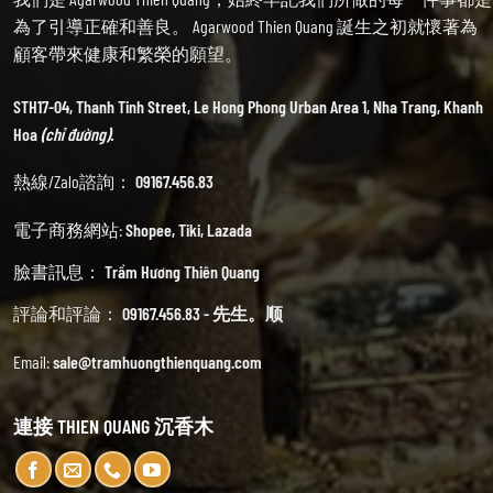
為了引導正確和善良。 Agarwood Thien Quang 誕生之初就懷著為
顧客帶來健康和繁榮的願望。
STH17-04, Thanh Tinh Street, Le Hong Phong Urban Area 1, Nha Trang, Khanh
Hoa
(chỉ đường).
熱線/Zalo諮詢：
09167.456.83
電子商務網站:
Shopee
,
Tiki
,
Lazada
臉書訊息：
Trầm Hương Thiên Quang
評論和評論：
09167.456.83 - 先生。顺
Email:
sale@tramhuongthienquang.com
連接 THIEN QUANG 沉香木