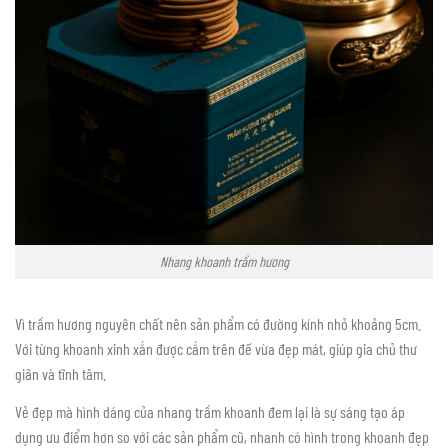
Nhang khoanh trầm hương
Vì trầm hương nguyên chất nên sản phẩm có đường kính nhỏ khoảng 5cm.
Với từng khoanh xinh xắn được cắm trên đế vừa đẹp mát, giúp gia chủ thư
giãn và tĩnh tâm.
Vẻ đẹp mà hình dáng của nhang trầm khoanh đem lại là sự sáng tạo áp
dụng ưu điểm hơn so với các sản phẩm cũ, nhanh có hình trong khoanh đẹp