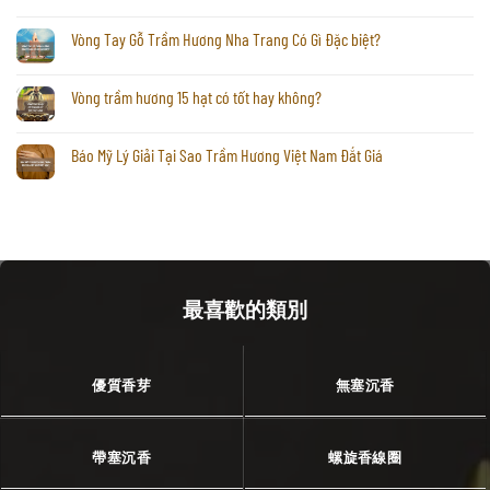
Vòng Tay Gỗ Trầm Hương Nha Trang Có Gì Đặc biệt?
Vòng trầm hương 15 hạt có tốt hay không?
Báo Mỹ Lý Giải Tại Sao Trầm Hương Việt Nam Đắt Giá
最喜歡的類別
優質香芽
無塞沉香
帶塞沉香
螺旋香線圈