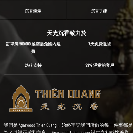
沉香煙瀑
沉香手鍊
天光沉香致力於
訂單滿 500,000 越南盾免國內運
7天免費退貨
費
24/7 支持
99% 滿意的客戶
我們是 Agarwood Thien Quang，始終牢記我們所做的每一件事都是
為了引導正確和善良。 Agarwood Thien Quang 誕生之初就懷著為