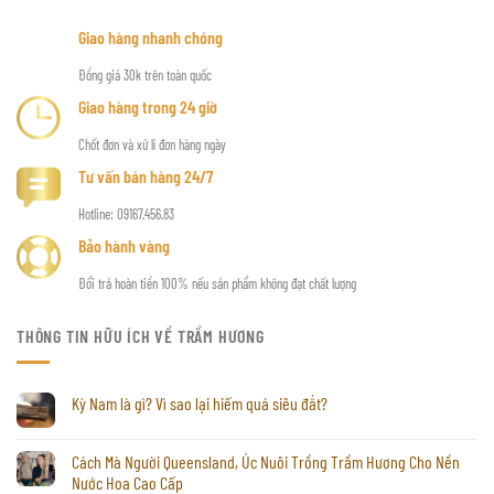
Giao hàng nhanh chóng
Đồng giá 30k trên toàn quốc
Giao hàng trong 24 giờ
Chốt đơn và xử lí đơn hàng ngày
Tư vấn bán hàng 24/7
Hotline: 09167.456.83
Bảo hành vàng
Đổi trả hoàn tiền 100% nếu sản phẩm không đạt chất lượng
THÔNG TIN HỮU ÍCH VỀ TRẦM HƯƠNG
Kỳ Nam là gì? Vì sao lại hiếm quá siêu đắt?
Cách Mà Người Queensland, Úc Nuôi Trồng Trầm Hương Cho Nền
Nước Hoa Cao Cấp