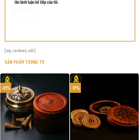
lần bình luận kế tiếp của tôi.
[wp_reviews_mh]
SẢN PHẨM TƯƠNG TỰ
-21%
-17%