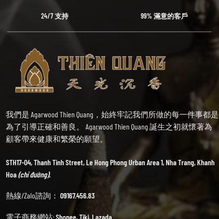
24/7 支持
99% 滿意的客戶
我們是 Agarwood Thien Quang，始終牢記我們所做的每一件事都是
為了引導正確和善良。 Agarwood Thien Quang 誕生之初就懷著為
顧客帶來健康和繁榮的願望。
STH17-04, Thanh Tinh Street, Le Hong Phong Urban Area 1, Nha Trang, Khanh
Hoa
(chỉ đường).
熱線/Zalo諮詢：
09167.456.83
電子商務網站:
Shopee
,
Tiki
,
Lazada