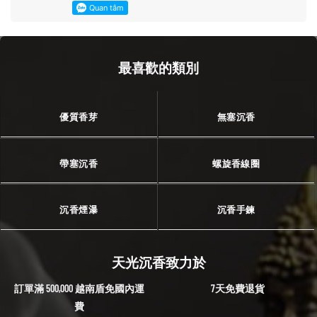
最喜歡的類別
優質香芽
無塞沉香
帶塞沉香
螺旋香線圈
沉香煙瀑
沉香手鍊
天光沉香致力於
訂單滿 500,000 越南盾免國內運
7天免費退貨
費