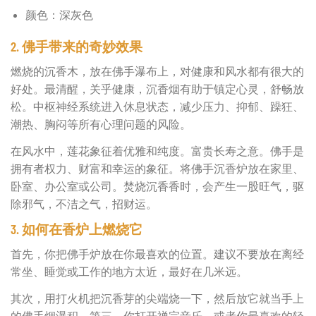
颜色：深灰色
2. 佛手带来的奇妙效果
燃烧的沉香木，放在佛手瀑布上，对健康和风水都有很大的
好处。最清醒，关乎健康，沉香烟有助于镇定心灵，舒畅放
松。中枢神经系统进入休息状态，减少压力、抑郁、躁狂、
潮热、胸闷等所有心理问题的风险。
在风水中，莲花象征着优雅和纯度。富贵长寿之意。佛手是
拥有者权力、财富和幸运的象征。将佛手沉香炉放在家里、
卧室、办公室或公司。焚烧沉香香时，会产生一股旺气，驱
除邪气，不洁之气，招财运。
3. 如何在香炉上燃烧它
首先，你把佛手炉放在你最喜欢的位置。建议不要放在离经
常坐、睡觉或工作的地方太近，最好在几米远。
其次，用打火机把沉香芽的尖端烧一下，然后放它就当手上
的佛手烟瀑积。第三，你打开禅宗音乐，或者你最喜欢的轻