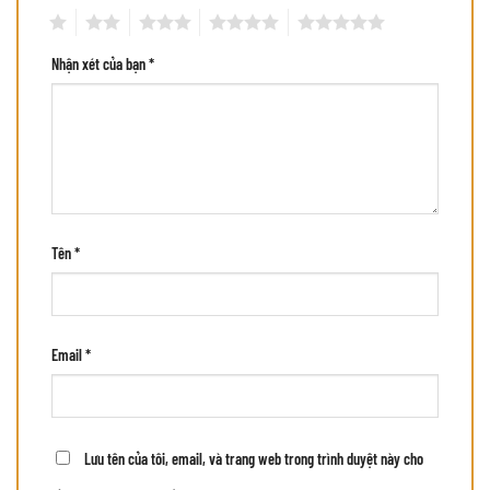
1
2
3
4
5
Nhận xét của bạn
*
Tên
*
Email
*
Lưu tên của tôi, email, và trang web trong trình duyệt này cho