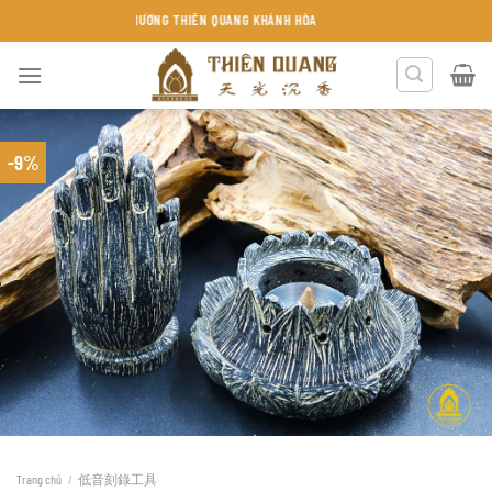
Chuyển
TRẦM HƯƠNG THIÊN QUANG KHÁNH HÒA
đến
nội
dung
-9%
Trang chủ
/
低音刻錄工具