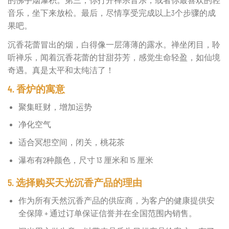
音乐，坐下来放松。最后，尽情享受完成以上3个步骤的成
果吧。
沉香花蕾冒出的烟，白得像一层薄薄的露水。禅坐闭目，聆
听禅乐，闻着沉香花蕾的甘甜芬芳，感觉生命轻盈，如仙境
奇遇。真是太平和太纯洁了！
4. 香炉的寓意
聚集旺财，增加运势
净化空气
适合冥想空间，闭关，桃花茶
瀑布有2种颜色，尺寸 13 厘米和 15 厘米
5. 选择购买天光沉香产品的理由
作为所有天然沉香产品的供应商，为客户的健康提供安
全保障 + 通过订单保证信誉并在全国范围内销售。