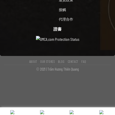
接觸
代理合作
證書
ABOUT
OUR STORES
BLOG
CONTACT
FAQ
© 2021 | Trầm Hương Thiên Quang