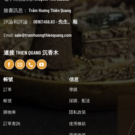
臉書訊息：
Trầm Hương Thiên Quang
評論和評論：
09167.456.83 - 先生。顺
Email:
sale@tramhuongthienquang.com
連接 THIEN QUANG 沉香木
帳號
信息
訂單
導購
帳號
採購、配送
購物車
隱私政策
訂單查詢
使用條款
退貨政策