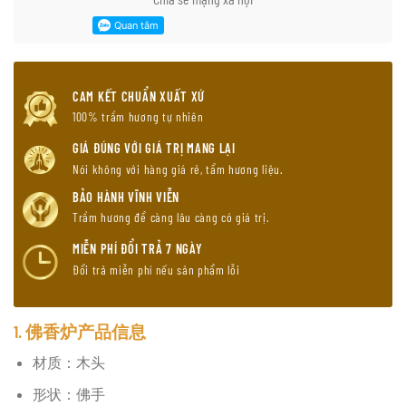
CAM KẾT CHUẨN XUẤT XỨ
100% trầm hương tự nhiên
GIÁ ĐÚNG VỚI GIÁ TRỊ MANG LẠI
Nói không với hàng giá rẻ, tẩm hương liệu.
BẢO HÀNH VĨNH VIỄN
Trầm hương để càng lâu càng có giá trị.
MIỄN PHÍ ĐỔI TRẢ 7 NGÀY
Đổi trả miễn phí nếu sản phẩm lỗi
1. 佛香炉产品信息
材质：木头
形状：佛手