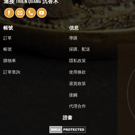
連接 THIEN QUANG 沉香木
帳號
信息
訂單
導購
帳號
採購、配送
購物車
隱私政策
訂單查詢
使用條款
退貨政策
接觸
代理合作
證書