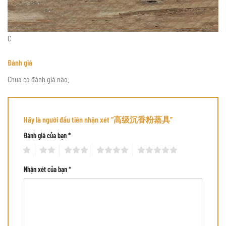
C
Đánh giá
Chưa có đánh giá nào.
Hãy là người đầu tiên nhận xét “高级沉香粉蒸具”
Đánh giá của bạn
*
1
2
3
4
5
Nhận xét của bạn
*