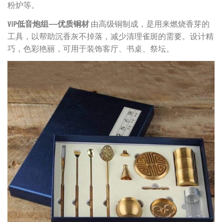
粉炉等。
VIP低音炮组——优质铜材
由高级铜制成，是用来燃烧香芽的
工具，以帮助沉香灰不掉落，减少清理雀斑的需要。设计精
巧，色彩艳丽，可用于装饰客厅、书桌、祭坛。