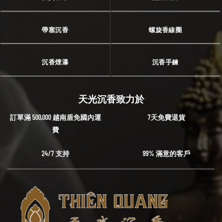
帶塞沉香
螺旋香線圈
沉香煙瀑
沉香手鍊
天光沉香致力於
訂單滿 500,000 越南盾免國內運
7天免費退貨
費
24/7 支持
99% 滿意的客戶