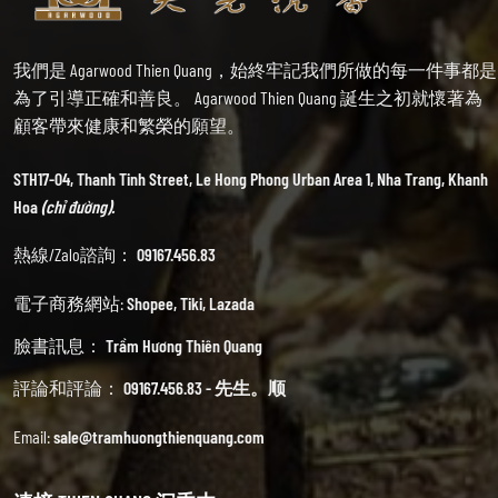
我們是 Agarwood Thien Quang，始終牢記我們所做的每一件事都是
為了引導正確和善良。 Agarwood Thien Quang 誕生之初就懷著為
顧客帶來健康和繁榮的願望。
STH17-04, Thanh Tinh Street, Le Hong Phong Urban Area 1, Nha Trang, Khanh
Hoa
(chỉ đường).
熱線/Zalo諮詢：
09167.456.83
電子商務網站:
Shopee
,
Tiki
,
Lazada
臉書訊息：
Trầm Hương Thiên Quang
評論和評論：
09167.456.83 - 先生。顺
Email:
sale@tramhuongthienquang.com