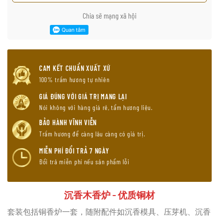
Chia sẽ mạng xã hội
CAM KẾT CHUẨN XUẤT XỨ
100% trầm hương tự nhiên
GIÁ ĐÚNG VỚI GIÁ TRỊ MANG LẠI
Nói không với hàng giá rẻ, tẩm hương liệu.
BẢO HÀNH VĨNH VIỄN
Trầm hương để càng lâu càng có giá trị.
MIỄN PHÍ ĐỔI TRẢ 7 NGÀY
Đổi trả miễn phí nếu sản phẩm lỗi
沉香木香炉 – 优质铜材
套装包括铜香炉一套，随附配件如沉香模具、压芽机、沉香